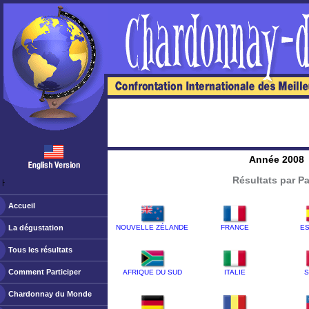
Année 2008
Résultats par P
ￂﾠ
Accueil
La dégustation
NOUVELLE ZÉLANDE
FRANCE
E
Tous les résultats
Comment Participer
AFRIQUE DU SUD
ITALIE
S
Chardonnay du Monde