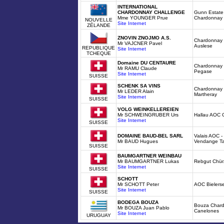
INTERNATIONAL
CHARDONNAY CHALLENGE
Gunn Estate 
Mme YOUNGER Prue
Chardonnay
NOUVELLE
Site Internet
ZÉLANDE
ZNOVIN ZNOJMO A.S.
Chardonnay -
Mr VAJCNER Pavel
Auslese
REPUBLIQUE
Site Internet
TCHEQUE
Domaine DU CENTAURE
Chardonnay 
Mr RAMU Claude
Pegase
Site Internet
SUISSE
SCHENK SA VINS
Chardonnay 
Mr LEDER Alain
Martheray
Site Internet
SUISSE
VOLG WEINKELLEREIEN
Mr SCHWEINGRUBER Urs
Hallau AOC 
Site Internet
SUISSE
DOMAINE BAUD-BEL SARL
Valais AOC - 
Mr BAUD Hugues
Vendange Ta
SUISSE
BAUMGARTNER WEINBAU
Mr BAUMGARTNER Lukas
Rebgut Chür
Site Internet
SUISSE
SCHOTT
Mr SCHOTT Peter
AOC Bielerse
Site Internet
SUISSE
BODEGA BOUZA
Bouza Chard
Mr BOUZA Juan Pablo
Canelones
Site Internet
URUGUAY