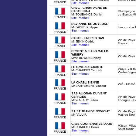
FRANCE
Site Internet
CRVC - CHAMPAGNE DE
CASTELNAU
Champagne d
Mr TOUBANCE Daniel
de Blancs Mi
FRANCE
Site Internet
SCV ANNE DE JOYEUSE
Mr FABRE Philippe
Limoux - Le 
Site Internet
FRANCE
CASTEL FRERES SAS
Vin de Pays d
Mr JENIN Cédric
France
Site Internet
FRANCE
ERNEST & JULIO GALLO
WINERY
Vin de Pays 
Mme BOWEN Shirley
FRANCE
Site Internet
LE CAVEAU BUGISTE
VDQS Vin du
Mr CHAUDET Yannick
Vieilles Vign
Site Internet
FRANCE
LA CHABLISIENNE
Viré - Clessé 
Mr BARTEMENT Vincent
FRANCE
SAS ALIGNAN DU VENT
CEPAGES
Vin de Pays
Mme ALARY Julien
Thongue - D
FRANCE
Site Internet
SA ST JEAN DE NOVICIAT
Vin de Pays 
Mr PALU F.
Mas du Novi
FRANCE
CAVE COOPERATIVE D'AZÉ
Mâcon- Villa
Mr CHARLOT Denis
Saint Martin
Site Internet
FRANCE