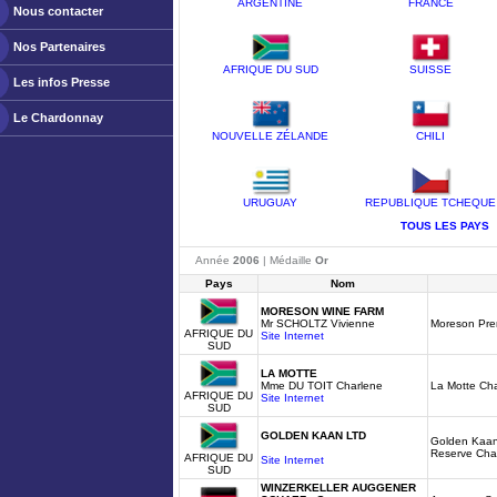
ARGENTINE
FRANCE
Nous contacter
Nos Partenaires
AFRIQUE DU SUD
SUISSE
Les infos Presse
Le Chardonnay
NOUVELLE ZÉLANDE
CHILI
URUGUAY
REPUBLIQUE TCHEQUE
TOUS LES PAYS
Année
2006
| Médaille
Or
Pays
Nom
MORESON WINE FARM
Mr SCHOLTZ Vivienne
Moreson Pr
AFRIQUE DU
Site Internet
SUD
LA MOTTE
Mme DU TOIT Charlene
La Motte Ch
AFRIQUE DU
Site Internet
SUD
GOLDEN KAAN LTD
Golden Kaan
Reserve Cha
AFRIQUE DU
Site Internet
SUD
WINZERKELLER AUGGENER