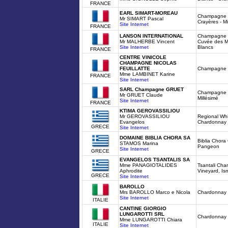
FRANCE
EARL SIMART-MOREAU
Champagne B
Mr SIMART Pascal
Crayères - Mi
Site Internet
FRANCE
LANSON INTERNATIONAL
Champagne B
Mr MALHERBE Vincent
Cuvée des M
Site Internet
Blancs
FRANCE
CENTRE VINICOLE
CHAMPAGNE NICOLAS
FEUILLATTE
Champagne G
Mme LAMBINET Karine
FRANCE
Site Internet
SARL Champagne GRUET
Champagne -
Mr GRUET Claude
Millésimé
Site Internet
FRANCE
KTIMA GEROVASSILIOU
Mr GEROVASSILIOU
Regional Wh
Evangelos
Chardonnay
GRECE
Site Internet
DOMAINE BIBLIA CHORA SA
Biblia Chora
STAMOS Marina
Pangeon
Site Internet
GRECE
EVANGELOS TSANTALIS SA
Mme PANAGIOTALIDES
Tsantali Cha
Aphrodite
Vineyard, Is
GRECE
Site Internet
BAROLLO
Mrs BAROLLO Marco e Nicola
Chardonnay 
Site Internet
ITALIE
CANTINE GIORGIO
LUNGAROTTI SRL
Chardonnay 
Mme LUNGAROTTI Chiara
ITALIE
Site Internet