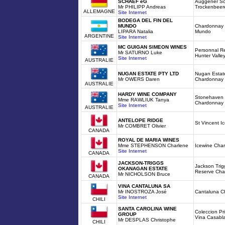
SCHAEF eG
Auggener Sc
Mr PHILIPP Andreas
Trockenbeer
ALLEMAGNE
Site Internet
BODEGA DEL FIN DEL
MUNDO
Chardonnay R
LIPARA Natalia
Mundo
ARGENTINE
Site Internet
MC GUIGAN SIMEON WINES
Personnal R
Mr SATURNO Luke
Hunter Valle
Site Internet
AUSTRALIE
NUGAN ESTATE PTY LTD
Nugan Estate
Mr OWERS Daren
Chardonnay
AUSTRALIE
HARDY WINE COMPANY
Stonehaven
Mme RAWLIUK Tanya
Chardonnay
Site Internet
AUSTRALIE
ANTELOPE RIDGE
St Vincent I
Mr COMBRET Olivier
CANADA
ROYAL DE MARIA WINES
Mme STEPHENSON Charlene
Icewine Cha
Site Internet
CANADA
JACKSON-TRIGGS
Jackson Trig
OKANAGAN ESTATE
Reserve Cha
Mr NICHOLSON Bruce
CANADA
VINA CANTALUNA SA
Mr INOSTROZA José
Cantaluna C
Site Internet
CHILI
SANTA CAROLINA WINE
Coleccion Pr
GROUP
Vina Casabl
Mr DESPLAS Christophe
CHILI