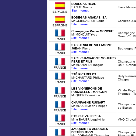
BODEGAS REAL
SANDE Noemi
Finca Maris
Site Internet
ESPAGNE
BODEGAS ANADAS, SA
Mr GEIRNAERDT Louis
Carinena d.o
Site Internet
ESPAGNE
Champagne Pierre MONCUIT
Champagne Br
Mr MONCUIT Yves
Grand Cru B
Site Internet
FRANCE
SAS HENRI DE VILLAMONT
JHEAN Pierre
Bourgogne P
Site Internet
FRANCE
SARL CHAMPAGNE MOUTARD
PERE ET FILS
Champagne Mo
Mr MOUTARD François
Brut - Grand
FRANCE
Site Internet
STÉ PICAMELOT
Rully Premier
Mr CHAUTARD Philippe
Chaigne
Site Internet
FRANCE
LES VIGNERONS DE
Vin de Pays
POUZOLLES - MARGON
Thongue - Ta
Mr QUER Dominique
FRANCE
CHAMPAGNE RUINART
Champagne Br
Mr MOULIN Jean Philippe
de Blancs
Site Internet
FRANCE
ETS CHEVALIER SA
Mme BAUER Lugdivinie
VMQ Chevali
Site Internet
FRANCE
JACQUART & ASSOCIES
DISTRIBUTION
Champagne M
Mr LAGRANGE Christophe
Blanc de Bla