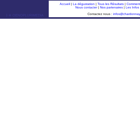
Accueil
|
La dégustation
|
Tous les Résultats
|
Comment 
Nous contacter
|
Nos partenaires
|
Les Infos
Contactez nous :
infos@chardonna
ￂﾮ OENOPLURIMEDIA