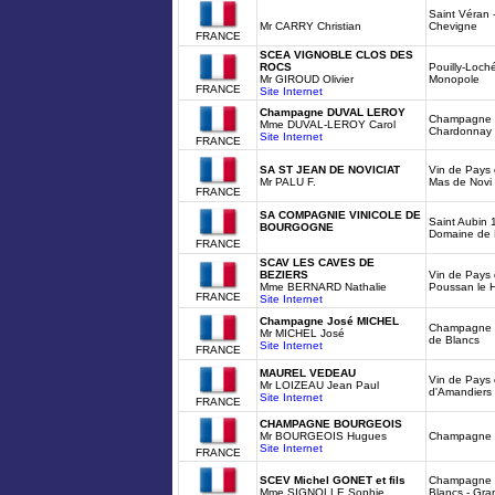
Saint Véran 
Mr CARRY Christian
Chevigne
FRANCE
SCEA VIGNOBLE CLOS DES
ROCS
Pouilly-Loch
Mr GIROUD Olivier
Monopole
FRANCE
Site Internet
Champagne DUVAL LEROY
Champagne Br
Mme DUVAL-LEROY Carol
Chardonnay
Site Internet
FRANCE
SA ST JEAN DE NOVICIAT
Vin de Pays 
Mr PALU F.
Mas de Novi
FRANCE
SA COMPAGNIE VINICOLE DE
Saint Aubin 
BOURGOGNE
Domaine de 
FRANCE
SCAV LES CAVES DE
BEZIERS
Vin de Pays 
Mme BERNARD Nathalie
Poussan le 
FRANCE
Site Internet
Champagne José MICHEL
Champagne J
Mr MICHEL José
de Blancs
Site Internet
FRANCE
MAUREL VEDEAU
Vin de Pays 
Mr LOIZEAU Jean Paul
d'Amandiers 
Site Internet
FRANCE
CHAMPAGNE BOURGEOIS
Mr BOURGEOIS Hugues
Champagne B
Site Internet
FRANCE
SCEV Michel GONET et fils
Champagne P
Mme SIGNOLLE Sophie
Blancs - Gra