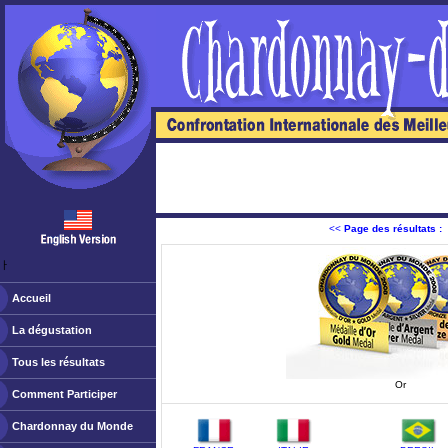
<<
Page des résultats :
ￂﾠ
Accueil
La dégustation
Tous les résultats
Or
Comment Participer
Chardonnay du Monde