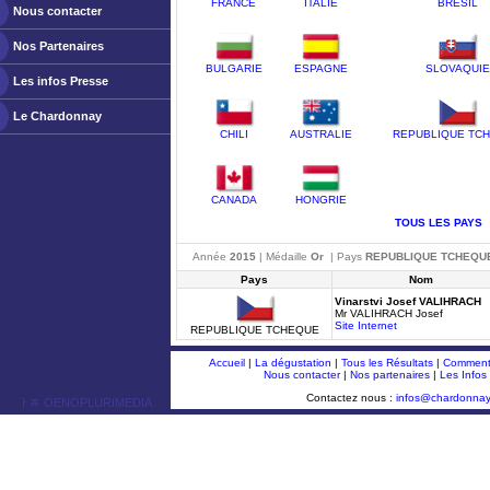
FRANCE
ITALIE
BRESIL
Nous contacter
Nos Partenaires
BULGARIE
ESPAGNE
SLOVAQUIE
Les infos Presse
Le Chardonnay
CHILI
AUSTRALIE
REPUBLIQUE TC
CANADA
HONGRIE
TOUS LES PAYS
Année
2015
| Médaille
Or
| Pays
REPUBLIQUE TCHEQU
Pays
Nom
Vinarstvi Josef VALIHRACH
Mr VALIHRACH Josef
Site Internet
REPUBLIQUE TCHEQUE
Accueil
|
La dégustation
|
Tous les Résultats
|
Comment 
Nous contacter
|
Nos partenaires
|
Les Infos
Contactez nous :
infos@chardonna
ￂﾮ OENOPLURIMEDIA