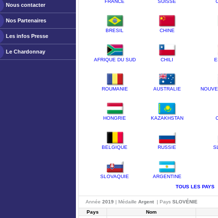
FRANCE
SUISSE
Nous contacter
Nos Partenaires
BRESIL
CHINE
Les infos Presse
Le Chardonnay
AFRIQUE DU SUD
CHILI
E
ROUMANIE
AUSTRALIE
NOUVE
HONGRIE
KAZAKHSTAN
BELGIQUE
RUSSIE
S
SLOVAQUIE
ARGENTINE
TOUS LES PAYS
Année
2019
| Médaille
Argent
| Pays
SLOVÉNIE
Pays
Nom