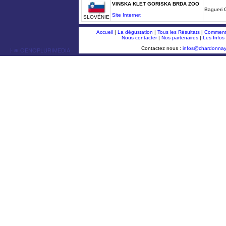
VINSKA KLET GORISKA BRDA ZOO
Bagueri 
Site Internet
SLOVÉNIE
Accueil
|
La dégustation
|
Tous les Résultats
|
Comment 
Nous contacter
|
Nos partenaires
|
Les Infos
Contactez nous :
infos@chardonna
ￂﾮ OENOPLURIMEDIA