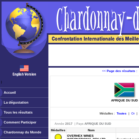
<<
Page des résultats :
ￂﾠ
Accueil
AFRIQUE DU SUD
La dégustation
Tous les résultats
Médailles :
Toutes
|
Or
Comment Participer
Année
2017
| Pays
AFRIQUE DU SUD
Médailles
Nom
Chardonnay du Monde
OVERHEX WINES