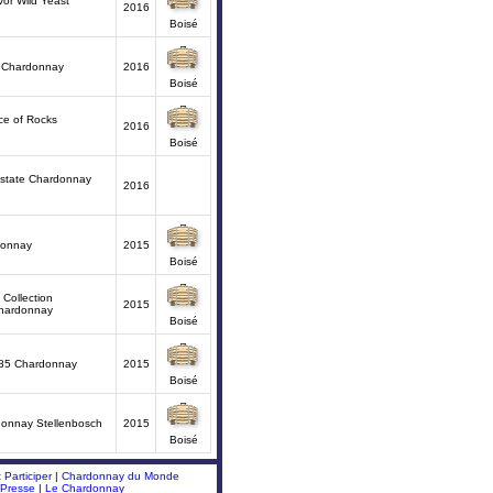
vor Wild Yeast
2016
Boisé
 Chardonnay
2016
Boisé
ce of Rocks
2016
Boisé
state Chardonnay
2016
donnay
2015
Boisé
Collection
2015
Chardonnay
Boisé
85 Chardonnay
2015
Boisé
donnay Stellenbosch
2015
Boisé
Participer
|
Chardonnay du Monde
 Presse
|
Le Chardonnay