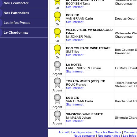
INTERNATIONAL PTY LTD
Swartland survi
Nous contacter
BOOYSEN Tanja
Chardonnay
Site Internet
Or
Nos Partenaires
DGB LTD
VAN GRAAN Carlin
Douglas Green
Site Internet
Les infos Presse
Or
WELTEVREDE WYNLANDGOED
Le Chardonnay
Edms
Weltevrede Pla
Mr JONKER Philip
Chardonnay
Site Internet
Or
BON COURAGE WINE ESTATE
Bon Courage E
SMIT Ilse
Unwooded
Site Internet
Or
LA MOTTE
LANGENHOVEN Lehani
La Motte Char
Site Internet
Argent
TOKARA WINES (PTY) LTD
Tokara Reserve 
ROUX Fransie
Stellenbosch 
Site Internet
Argent
DGB LTD
VAN GRAAN Carlin
Boschendal 16
Site Internet
Argent
SIMONSIG WINE ESTATE
Mr MALAN Johan
Simonsig Char
Site Internet
Argent
Accueil
|
La dégustation
|
Tous les Résultats
|
Comment 
Nous contacter
|
Nos partenaires
|
Les Infos