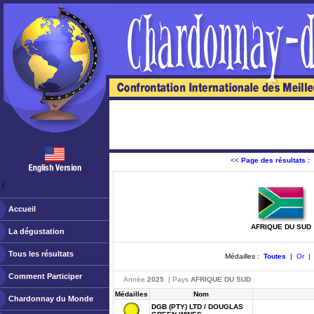
<<
Page des résultats :
ￂﾠ
Accueil
AFRIQUE DU SUD
La dégustation
Tous les résultats
Médailles :
Toutes
|
Or
Comment Participer
Année
2025
| Pays
AFRIQUE DU SUD
Médailles
Nom
Chardonnay du Monde
DGB (PTY) LTD / DOUGLAS