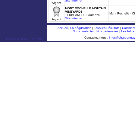
Site Internet
Argent
MONT ROCHELLE MOUTAIN
VINEYARDS
Mont Rochelle - 
TERBLANCHE Lourenza
Site Internet
Argent
Accueil
|
La dégustation
|
Tous les Résultats
|
Comment 
Nous contacter
|
Nos partenaires
|
Les Infos
Contactez nous :
infos@chardonna
ￂﾮ OENOPLURIMEDIA