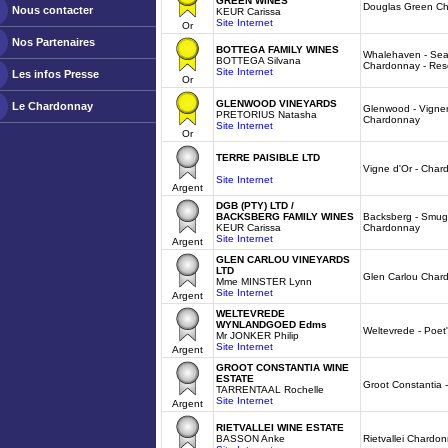
GREEN WINES
Douglas Green C
Nous contacter
KEUR Carissa
Site Internet
Or
Nos Partenaires
BOTTEGA FAMILY WINES
Whalehaven - Se
BOTTEGA Silvana
Chardonnay - Res
Site Internet
Les infos Presse
Or
GLENWOOD VINEYARDS
Le Chardonnay
Glenwood - Vigner
PRETORIUS Natasha
Chardonnay
Site Internet
Or
TERRE PAISIBLE LTD
Vigne d'Or - Char
Site Internet
Argent
DGB (PTY) LTD /
BACKSBERG FAMILY WINES
Backsberg - Smugg
KEUR Carissa
Chardonnay
Site Internet
Argent
GLEN CARLOU VINEYARDS
LTD
Glen Carlou Char
Mme MINSTER Lynn
Site Internet
Argent
WELTEVREDE
WYNLANDGOED Edms
Weltevrede - Poet
Mr JONKER Philip
Site Internet
Argent
GROOT CONSTANTIA WINE
ESTATE
Groot Constantia 
TARRENTAAL Rochelle
Site Internet
Argent
RIETVALLEI WINE ESTATE
BASSON Anke
Rietvallei Chardo