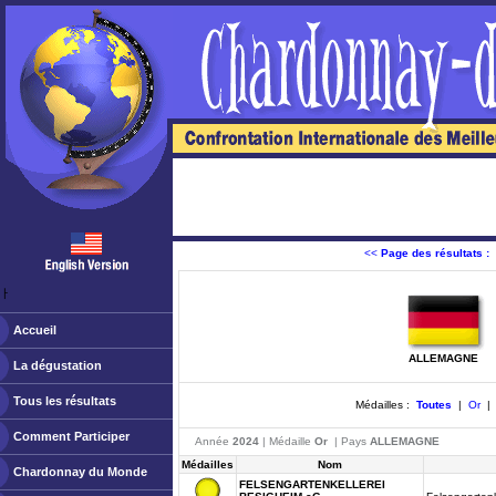
<<
Page des résultats :
ￂﾠ
Accueil
ALLEMAGNE
La dégustation
Tous les résultats
Médailles :
Toutes
|
Or
Comment Participer
Année
2024
| Médaille
Or
| Pays
ALLEMAGNE
Médailles
Nom
Chardonnay du Monde
FELSENGARTENKELLEREI