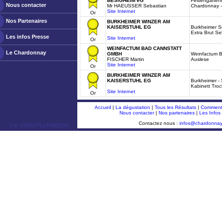
BESIGHEIM eG
Felsengartenk
Nous contacter
Mr HAEUSSER Sebastian
Chardonnay -
Site Internet
Or
Nos Partenaires
BURKHEIMER WINZER AM
KAISERSTUHL EG
Burkheimer S
Extra Brut Se
Les infos Presse
Site Internet
Or
WEINFACTUM BAD CANNSTATT
Le Chardonnay
GMBH
Weinfactum B
FISCHER Martin
Auslese
Site Internet
Or
BURKHEIMER WINZER AM
KAISERSTUHL EG
Burkheimer -
Kabinett Tro
Site Internet
Or
Accueil
|
La dégustation
|
Tous les Résultats
|
Comment 
Nous contacter
|
Nos partenaires
|
Les Infos
Contactez nous :
infos@chardonna
ￂﾮ OENOPLURIMEDIA