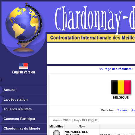
<<
Page des résultats :
ￂﾠ
Accueil
BELGIQUE
La dégustation
Tous les résultats
Médailles :
Toutes
|
Ar
Comment Participer
Année
2008
| Pays
BELGIQUE
Médailles
Nom
Chardonnay du Monde
VIGNOBLE DES