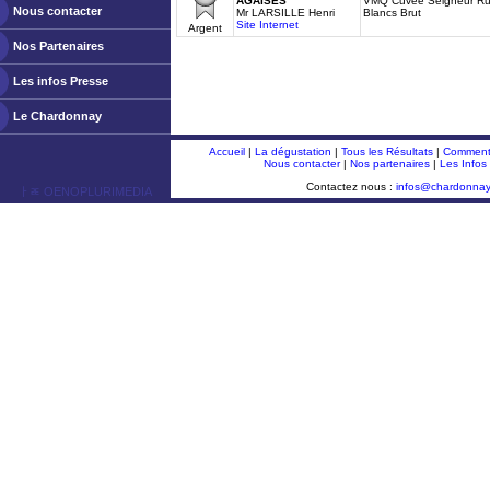
AGAISES
VMQ Cuvée Seigneur Ru
Nous contacter
Mr LARSILLE Henri
Blancs Brut
Site Internet
Argent
Nos Partenaires
Les infos Presse
Le Chardonnay
Accueil
|
La dégustation
|
Tous les Résultats
|
Comment 
Nous contacter
|
Nos partenaires
|
Les Infos
Contactez nous :
infos@chardonna
ￂﾮ OENOPLURIMEDIA