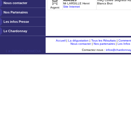
AGAISES
VMQ Cuvée Seigneur Ru
Nous contacter
Mr LARSILLE Henri
Blancs Brut
Site Internet
Argent
Nos Partenaires
Les infos Presse
Le Chardonnay
Accueil
|
La dégustation
|
Tous les Résultats
|
Comment 
Nous contacter
|
Nos partenaires
|
Les Infos
Contactez nous :
infos@chardonna
ￂﾮ OENOPLURIMEDIA