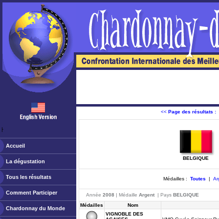
<<
Page des résultats :
ￂﾠ
Accueil
BELGIQUE
La dégustation
Tous les résultats
Médailles :
Toutes
|
Ar
Comment Participer
Année
2008
| Médaille
Argent
| Pays
BELGIQUE
Médailles
Nom
Chardonnay du Monde
VIGNOBLE DES