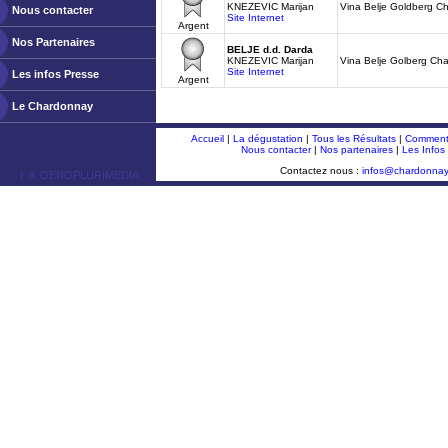
KNEZEVIC Marijan
Vina Belje Goldberg C
Nous contacter
Site Internet
Argent
Nos Partenaires
BELJE d.d. Darda
KNEZEVIC Marijan
Vina Belje Golberg Ch
Site Internet
Les infos Presse
Argent
Le Chardonnay
Accueil
|
La dégustation
|
Tous les Résultats
|
Comment 
Nous contacter
|
Nos partenaires
|
Les Infos
Contactez nous :
infos@chardonna
ￂﾮ OENOPLURIMEDIA