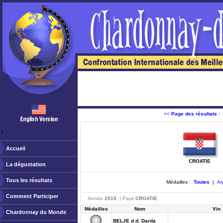
<<
Page des résultats :
ￂﾠ
Accueil
CROATIE
La dégustation
Tous les résultats
Médailles :
Toutes
|
Ar
Comment Participer
Année
2015
| Pays
CROATIE
Médailles
Nom
Vin
Chardonnay du Monde
BELJE d.d. Darda