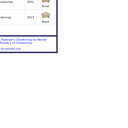
hardonnay
2012
Boisé
ardonnay
2013
Boisé
Participer
|
Chardonnay du Monde
 Presse
|
Le Chardonnay
y-du-monde.com