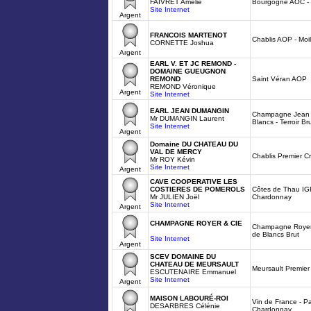
FAIVRET Amélie
Bourgogne AOC -
Site Internet
Argent
FRANCOIS MARTENOT
Chablis AOP - Moil
CORNETTE Joshua
Argent
EARL V. ET JC REMOND -
DOMAINE GUEUGNON
REMOND
Saint Véran AOP
REMOND Véronique
Argent
Site Internet
EARL JEAN DUMANGIN
Champagne Jean 
Mr DUMANGIN Laurent
Blancs - Terroir Br
Site Internet
Argent
Domaine DU CHATEAU DU
VAL DE MERCY
Chablis Premier C
Mr ROY Kévin
Site Internet
Argent
CAVE COOPERATIVE LES
COSTIERES DE POMEROLS
Côtes de Thau IGP
Mr JULIEN Joël
Chardonnay
Site Internet
Argent
CHAMPAGNE ROYER & CIE
Champagne Royer P
de Blancs Brut
Site Internet
Argent
SCEV DOMAINE DU
CHATEAU DE MEURSAULT
Meursault Premier
ESCUTENAIRE Emmanuel
Site Internet
Argent
MAISON LABOURÉ-ROI
Vin de France - Pa
DESARBRES Célénie
Chardonnay