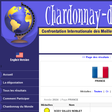
<<
Page des résultats :
ￂﾠ
Accueil
FRANCE
La dégustation
Tous les résultats
Médailles :
Toutes
|
Or
Comment Participer
Année
2024
| Pays
FRANCE
Médailles
Nom
Chardonnay du Monde
SCEV GILLES NOBLET