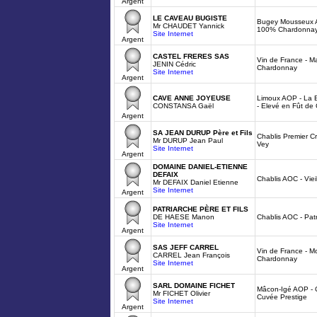
Argent
LE CAVEAU BUGISTE
Bugey Mousseux A
Mr CHAUDET Yannick
100% Chardonna
Site Internet
Argent
CASTEL FRERES SAS
Vin de France - Ma
JENIN Cédric
Chardonnay
Site Internet
Argent
CAVE ANNE JOYEUSE
Limoux AOP - La B
CONSTANSA Gaël
- Elevé en Fût de
Argent
SA JEAN DURUP Père et Fils
Chablis Premier Cr
Mr DURUP Jean Paul
Vey
Site Internet
Argent
DOMAINE DANIEL-ETIENNE
DEFAIX
Chablis AOC - Viei
Mr DEFAIX Daniel Etienne
Site Internet
Argent
PATRIARCHE PÈRE ET FILS
DE HAESE Manon
Chablis AOC - Pat
Site Internet
Argent
SAS JEFF CARREL
Vin de France - Mo
CARREL Jean François
Chardonnay
Site Internet
Argent
SARL DOMAINE FICHET
Mâcon-Igé AOP - C
Mr FICHET Olivier
Cuvée Prestige
Site Internet
Argent