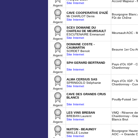
Accord Majoeur - R
Site Internet
Argent
CAVE COOPERATIVE D'AZÉ
Bourgogne Blanc
Mr CHARLOT Denis
Fût de Chêne
Site Internet
Argent
SCEV DOMAINE DU
CHATEAU DE MEURSAULT
Meursault AOC - 
ESCUTENAIRE Emmanuel
Site Internet
Argent
DOMAINE COSTE -
CAUMARTIN
Beaune 1er Cru 
SORDET Benoit
Site Internet
Argent
SPH GERARD BERTRAND
Pays d'Oc IGP - 
Chardonnay
Site Internet
Argent
ALMA CERSIUS SAS
Pays d'Oc IGP - T
SPRINGOLO Stéphanie
Chardonnay - Cuv
Site Internet
Argent
CAVE DES GRANDS CRUS
BLANCS
Pouilly-Fuissé 1e
Site Internet
Argent
LES VINS BREBAN
VMQ - Réserve de
BREBAN Laurent
Chardonnay - Gra
Site Internet
Blancs Brut
Argent
NUITON - BEAUNOY
Bourgogne Haute
MAILLE Louise
AOC - « Grande 
Site Internet