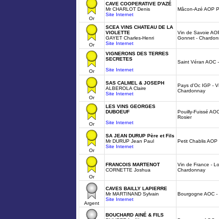
CAVE COOPERATIVE D'AZÉ
Mr CHARLOT Denis
Mâcon-Azé AOP P
Site Internet
Or
SCEA VINS CHATEAU DE LA
VIOLETTE
Vin de Savoie AO
GAYET Charles-Henri
Gonnet - Chardo
Site Internet
Or
VIGNERONS DES TERRES
SECRETES
Saint Véran AOC -
Site Internet
Or
SAS CALMEL & JOSEPH
Pays d'Oc IGP - V
ALBEROLA Claire
Chardonnay
Site Internet
Or
LES VINS GEORGES
DUBOEUF
Pouilly-Fuissé AO
Rosier
Site Internet
Or
SA JEAN DURUP Père et Fils
Mr DURUP Jean Paul
Petit Chablis AOP
Site Internet
Or
FRANCOIS MARTENOT
Vin de France - Lo
CORNETTE Joshua
Chardonnay
Or
CAVES BAILLY LAPIERRE
Mr MARTINAND Sylvain
Bourgogne AOC - 
Site Internet
Argent
BOUCHARD AINÉ & FILS