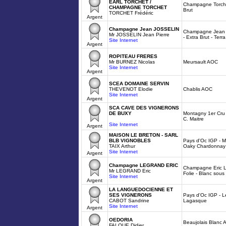
EARL TORCHET /
Champagne Torche
CHAMPAGNE TORCHET
Brut
TORCHET Frédéric
Argent
Champagne Jean JOSSELIN
Champagne Jean J
Mr JOSSELIN Jean Pierre
- Extra Brut - Terra
Site Internet
Argent
ROPITEAU FRERES
Mr BURNEZ Nicolas
Meursault AOC
Site Internet
Argent
SCEA DOMAINE SERVIN
THEVENOT Elodie
Chablis AOC
Site Internet
Argent
SCA CAVE DES VIGNERONS
DE BUXY
Montagny 1er Cru
C. Maitre
Site Internet
Argent
MAISON LE BRETON - SARL
BLB VIGNOBLES
Pays d'Oc IGP - M
TAIX Arthur
Oaky Chardonnay
Site Internet
Argent
Champagne LEGRAND ERIC
Champagne Eric L
Mr LEGRAND Eric
Folie - Blanc sous
Site Internet
Argent
LA LANGUEDOCIENNE ET
SES VIGNERONS
Pays d'Oc IGP - 
CABOT Sandrine
Lagasque
Site Internet
Argent
OEDORIA
Beaujolais Blanc A
FALQUE Didier