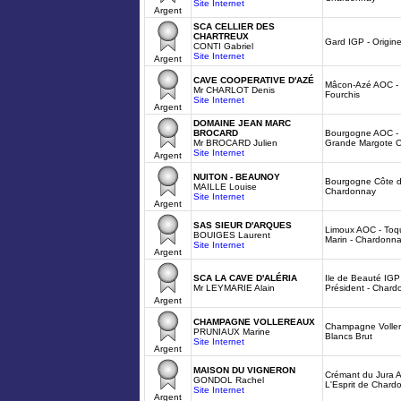
Site Internet
Argent
SCA CELLIER DES
CHARTREUX
Gard IGP - Origin
CONTI Gabriel
Site Internet
Argent
CAVE COOPERATIVE D'AZÉ
Mâcon-Azé AOC - 
Mr CHARLOT Denis
Fourchis
Site Internet
Argent
DOMAINE JEAN MARC
BROCARD
Bourgogne AOC - F
Mr BROCARD Julien
Grande Margote 
Site Internet
Argent
NUITON - BEAUNOY
Bourgogne Côte d
MAILLE Louise
Chardonnay
Site Internet
Argent
SAS SIEUR D'ARQUES
Limoux AOC - Toqu
BOUIGES Laurent
Marin - Chardonn
Site Internet
Argent
SCA LA CAVE D'ALÉRIA
Ile de Beauté IGP
Mr LEYMARIE Alain
Président - Chard
Argent
CHAMPAGNE VOLLEREAUX
Champagne Voller
PRUNIAUX Marine
Blancs Brut
Site Internet
Argent
MAISON DU VIGNERON
Crémant du Jura A
GONDOL Rachel
L'Esprit de Chard
Site Internet
Argent