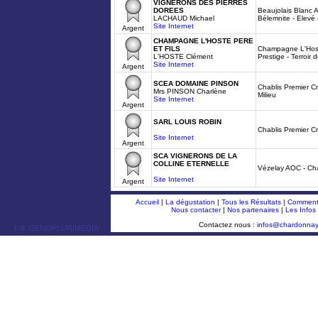
VIGNERONS DES PIERRES
DOREES
Beaujolais Blanc 
LACHAUD Michael
Bélemnite - Elevé
Site Internet
Argent
CHAMPAGNE L'HOSTE PERE
ET FILS
Champagne L'Hoste
L'HOSTE Clément
Prestige - Terroir
Site Internet
Argent
SCEA DOMAINE PINSON
Chablis Premier C
Mrs PINSON Charlène
Milieu
Site Internet
Argent
SARL LOUIS ROBIN
Chablis Premier C
Site Internet
Argent
SCA VIGNERONS DE LA
COLLINE ETERNELLE
Vézelay AOC - Ch
Site Internet
Argent
Accueil
|
La dégustation
|
Tous les Résultats
|
Comment 
Nous contacter
|
Nos partenaires
|
Les Infos
Contactez nous :
infos@chardonna
ￂﾮ OENOPLURIMEDIA