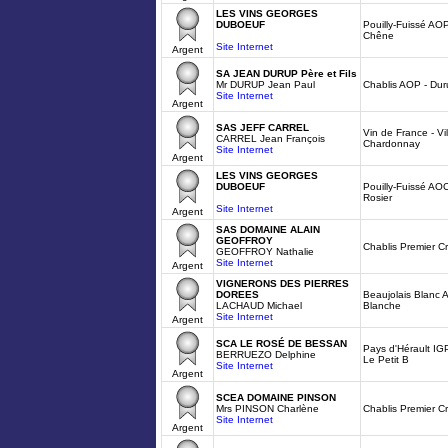
LES VINS GEORGES
DUBOEUF
Pouilly-Fuissé AOP
Chêne
Site Internet
Argent
SA JEAN DURUP Père et Fils
Mr DURUP Jean Paul
Chablis AOP - Dur
Site Internet
Argent
SAS JEFF CARREL
Vin de France - Vi
CARREL Jean François
Chardonnay
Site Internet
Argent
LES VINS GEORGES
DUBOEUF
Pouilly-Fuissé AO
Rosier
Site Internet
Argent
SAS DOMAINE ALAIN
GEOFFROY
Chablis Premier C
GEOFFROY Nathalie
Site Internet
Argent
VIGNERONS DES PIERRES
DOREES
Beaujolais Blanc 
LACHAUD Michael
Blanche
Site Internet
Argent
SCA LE ROSÉ DE BESSAN
Pays d'Hérault IG
BERRUEZO Delphine
Le Petit B
Site Internet
Argent
SCEA DOMAINE PINSON
Mrs PINSON Charlène
Chablis Premier C
Site Internet
Argent