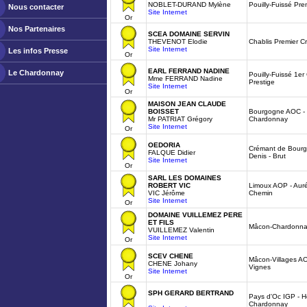
NOBLET-DURAND Mylène
Pouilly-Fuissé Pr
Nous contacter
Site Internet
Or
Nos Partenaires
SCEA DOMAINE SERVIN
THEVENOT Elodie
Chablis Premier C
Site Internet
Les infos Presse
Or
EARL FERRAND NADINE
Le Chardonnay
Pouilly-Fuissé 1e
Mme FERRAND Nadine
Prestige
Site Internet
Or
MAISON JEAN CLAUDE
BOISSET
Bourgogne AOC - L
Mr PATRIAT Grégory
Chardonnay
Site Internet
Or
OEDORIA
Crémant de Bourg
FALQUE Didier
Denis - Brut
Site Internet
Or
SARL LES DOMAINES
ROBERT VIC
Limoux AOP - Auré
VIC Jérôme
Chemin
Site Internet
Or
DOMAINE VUILLEMEZ PERE
ET FILS
Mâcon-Chardonnay
VUILLEMEZ Valentin
Site Internet
Or
SCEV CHENE
Mâcon-Villages AO
CHENE Johany
Vignes
Site Internet
Or
SPH GERARD BERTRAND
Pays d'Oc IGP - Hé
Chardonnay