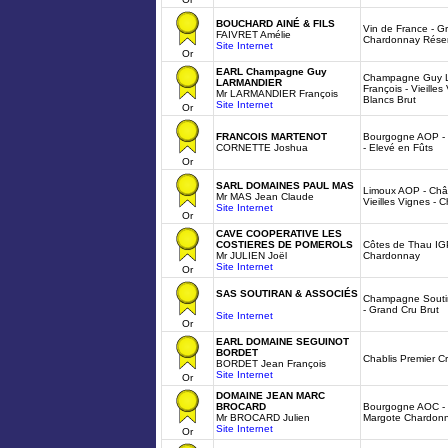
BOUCHARD AINÉ & FILS
Vin de France - Gr
FAIVRET Amélie
Chardonnay Rése
Site Internet
Or
EARL Champagne Guy
Champagne Guy La
LARMANDIER
François - Vieilles
Mr LARMANDIER François
Blancs Brut
Site Internet
Or
FRANCOIS MARTENOT
Bourgogne AOP - 
CORNETTE Joshua
- Elevé en Fûts
Or
SARL DOMAINES PAUL MAS
Limoux AOP - Chât
Mr MAS Jean Claude
Vieilles Vignes -
Site Internet
Or
CAVE COOPERATIVE LES
COSTIERES DE POMEROLS
Côtes de Thau IGP
Mr JULIEN Joël
Chardonnay
Site Internet
Or
SAS SOUTIRAN & ASSOCIÉS
Champagne Soutir
- Grand Cru Brut
Site Internet
Or
EARL DOMAINE SEGUINOT
BORDET
Chablis Premier 
BORDET Jean François
Site Internet
Or
DOMAINE JEAN MARC
BROCARD
Bourgogne AOC - F
Mr BROCARD Julien
Margote Chardon
Site Internet
Or