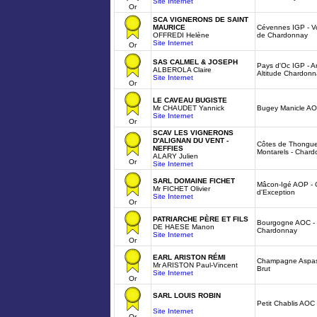
Site Internet
Or
SCA VIGNERONS DE SAINT
MAURICE
Cévennes IGP - Vo
OFFREDI Helène
de Chardonnay
Site Internet
Or
SAS CALMEL & JOSEPH
Pays d'Oc IGP - 
ALBEROLA Claire
Altitude Chardonn
Site Internet
Or
LE CAVEAU BUGISTE
Mr CHAUDET Yannick
Bugey Manicle AO
Site Internet
Or
SCAV LES VIGNERONS
D'ALIGNAN DU VENT -
Côtes de Thongue
NEFFIES
Montarels - Chard
ALARY Julien
Or
Site Internet
SARL DOMAINE FICHET
Mâcon-Igé AOP - 
Mr FICHET Olivier
d'Exception
Site Internet
Or
PATRIARCHE PÈRE ET FILS
Bourgogne AOC - P
DE HAESE Manon
Chardonnay
Site Internet
Or
EARL ARISTON RÉMI
Champagne Aspasi
Mr ARISTON Paul-Vincent
Brut
Site Internet
Or
SARL LOUIS ROBIN
Petit Chablis AOC
Site Internet
Or