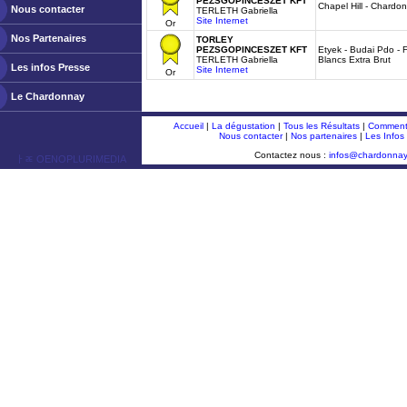
PEZSGOPINCESZET KFT
Chapel Hill - Chardo
Nous contacter
TERLETH Gabriella
Site Internet
Or
Nos Partenaires
TORLEY
PEZSGOPINCESZET KFT
Etyek - Budai Pdo - 
TERLETH Gabriella
Blancs Extra Brut
Les infos Presse
Site Internet
Or
Le Chardonnay
Accueil
|
La dégustation
|
Tous les Résultats
|
Comment 
Nous contacter
|
Nos partenaires
|
Les Infos
Contactez nous :
infos@chardonna
ￂﾮ OENOPLURIMEDIA