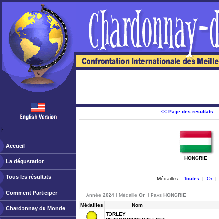
<<
Page des résultats :
ￂﾠ
Accueil
HONGRIE
La dégustation
Tous les résultats
Médailles :
Toutes
|
Or
Comment Participer
Année
2024
| Médaille
Or
| Pays
HONGRIE
Médailles
Nom
Chardonnay du Monde
TORLEY