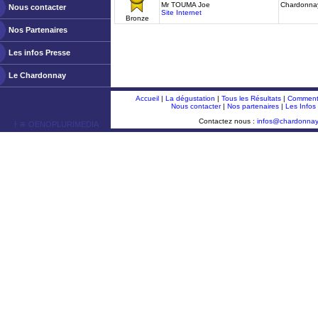
Mr TOUMA Joe
Chardonna
Nous contacter
Site Internet
Bronze
Nos Partenaires
Les infos Presse
Le Chardonnay
Accueil
|
La dégustation
|
Tous les Résultats
|
Comment 
Nous contacter
|
Nos partenaires
|
Les Infos
Contactez nous :
infos@chardonna
ￂﾮ OENOPLURIMEDIA