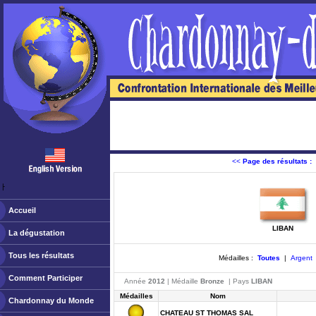
<<
Page des résultats :
ￂﾠ
Accueil
LIBAN
La dégustation
Tous les résultats
Médailles :
Toutes
|
Argent
Comment Participer
Année
2012
| Médaille
Bronze
| Pays
LIBAN
Médailles
Nom
Chardonnay du Monde
CHATEAU ST THOMAS SAL