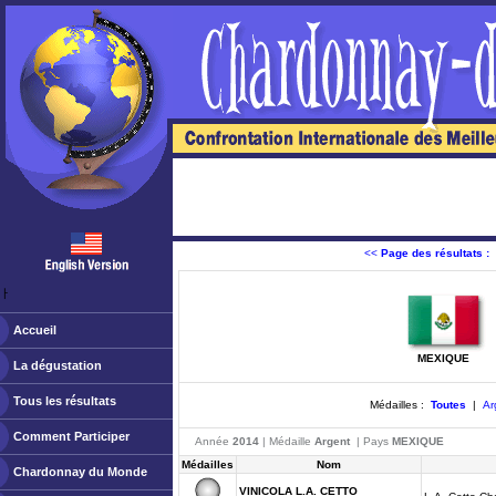
<<
Page des résultats :
ￂﾠ
Accueil
MEXIQUE
La dégustation
Tous les résultats
Médailles :
Toutes
|
Ar
Comment Participer
Année
2014
| Médaille
Argent
| Pays
MEXIQUE
Médailles
Nom
Chardonnay du Monde
VINICOLA L.A. CETTO