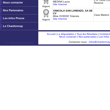
L.A. Cetto Ch
MEDINA Laura
Nous contacter
Reserve
Site Internet
Argent
Nos Partenaires
VINICOLA SAN LORENZO, SA DE
CV
Casa Madero
Mme OVIEDO Yolanda
Les infos Presse
Site Internet
Argent
Le Chardonnay
Accueil
|
La dégustation
|
Tous les Résultats
|
Comment 
Nous contacter
|
Nos partenaires
|
Les Infos
Contactez nous :
infos@chardonna
ￂﾮ OENOPLURIMEDIA