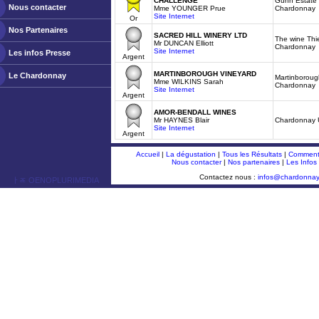
CHALLENGE
Gunn Estate 
Nous contacter
Mme YOUNGER Prue
Chardonnay
Site Internet
Or
Nos Partenaires
SACRED HILL WINERY LTD
The wine Thie
Mr DUNCAN Elliott
Chardonnay
Site Internet
Les infos Presse
Argent
MARTINBOROUGH VINEYARD
Le Chardonnay
Martinboroug
Mme WILKINS Sarah
Chardonnay
Site Internet
Argent
AMOR-BENDALL WINES
Mr HAYNES Blair
Chardonnay
Site Internet
Argent
Accueil
|
La dégustation
|
Tous les Résultats
|
Comment 
Nous contacter
|
Nos partenaires
|
Les Infos
Contactez nous :
infos@chardonna
ￂﾮ OENOPLURIMEDIA