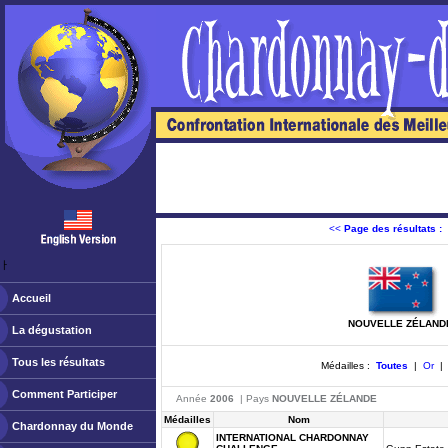
<<
Page des résultats :
ￂﾠ
Accueil
NOUVELLE ZÉLAND
La dégustation
Tous les résultats
Médailles :
Toutes
|
Or
Comment Participer
Année
2006
| Pays
NOUVELLE ZÉLANDE
Médailles
Nom
Chardonnay du Monde
INTERNATIONAL CHARDONNAY