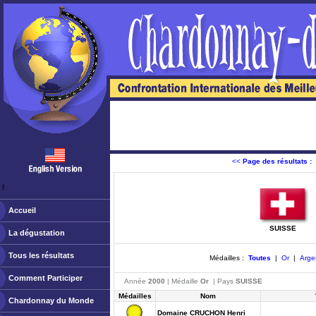
<<
Page des résultats :
ￂﾠ
Accueil
SUISSE
La dégustation
Tous les résultats
Médailles :
Toutes
|
Or
|
Arge
Comment Participer
Année
2000
| Médaille
Or
| Pays
SUISSE
Médailles
Nom
Chardonnay du Monde
Domaine CRUCHON Henri