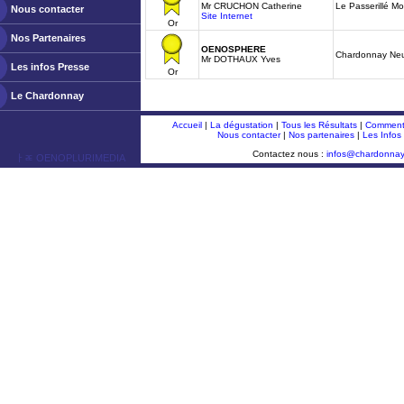
Mr CRUCHON Catherine
Le Passerillé M
Nous contacter
Site Internet
Or
Nos Partenaires
OENOSPHERE
Chardonnay Neu
Mr DOTHAUX Yves
Les infos Presse
Or
Le Chardonnay
Accueil
|
La dégustation
|
Tous les Résultats
|
Comment 
Nous contacter
|
Nos partenaires
|
Les Infos
Contactez nous :
infos@chardonna
ￂﾮ OENOPLURIMEDIA