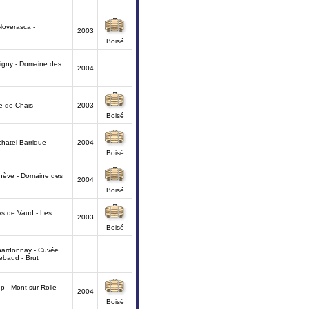
Noverasca -
2003
Boisé
igny - Domaine des
2004
e de Chais
2003
Boisé
hatel Barrique
2004
Boisé
ève - Domaine des
2004
Boisé
s de Vaud - Les
2003
Boisé
hardonnay - Cuvée
iebaud - Brut
 - Mont sur Rolle -
2004
Boisé