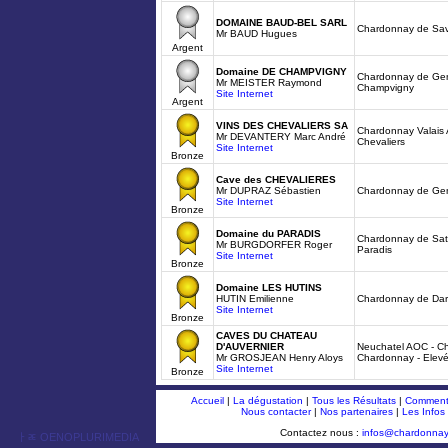
DOMAINE BAUD-BEL SARL
Chardonnay de Sav
Mr BAUD Hugues
Argent
Domaine DE CHAMPVIGNY
Chardonnay de Ge
Mr MEISTER Raymond
Champvigny
Site Internet
Argent
VINS DES CHEVALIERS SA
Chardonnay Valais 
Mr DEVANTERY Marc André
Chevaliers
Site Internet
Bronze
Cave des CHEVALIERES
Mr DUPRAZ Sébastien
Chardonnay de Gen
Site Internet
Bronze
Domaine du PARADIS
Chardonnay de Sat
Mr BURGDORFER Roger
Paradis
Site Internet
Bronze
Domaine LES HUTINS
HUTIN Emilienne
Chardonnay de Da
Site Internet
Bronze
CAVES DU CHATEAU
D'AUVERNIER
Neuchatel AOC - Ch
Mr GROSJEAN Henry Aloys
Chardonnay - Elevé
Site Internet
Bronze
Accueil
|
La dégustation
|
Tous les Résultats
|
Comment 
Nous contacter
|
Nos partenaires
|
Les Infos
Contactez nous :
infos@chardonna
ￂﾮ OENOPLURIMEDIA