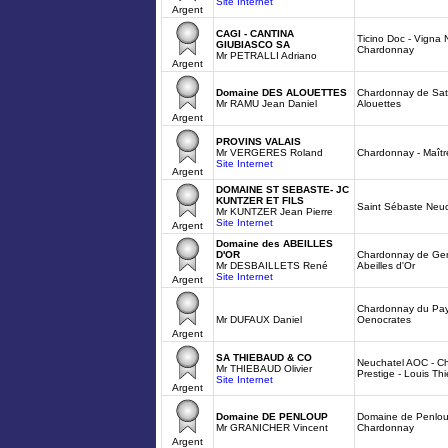
Site Internet
Argent
CAGI - CANTINA
Ticino Doc - Vigna 
GIUBIASCO SA
Chardonnay
Mr PETRALLI Adriano
Argent
Domaine DES ALOUETTES
Chardonnay de Sat
Mr RAMU Jean Daniel
Alouettes
Argent
PROVINS VALAIS
Mr VERGERES Roland
Chardonnay - Maîtr
Site Internet
Argent
DOMAINE ST SEBASTE- JC
KUNTZER ET FILS
Saint Sébaste Neuc
Mr KUNTZER Jean Pierre
Site Internet
Argent
Domaine des ABEILLES
D'OR
Chardonnay de Gen
Mr DESBAILLETS René
Abeilles d'Or
Site Internet
Argent
Chardonnay du Pay
Mr DUFAUX Daniel
Oenocrates
Argent
SA THIEBAUD & CO
Neuchatel AOC - C
Mr THIEBAUD Olivier
Prestige - Louis Th
Site Internet
Argent
Domaine DE PENLOUP
Domaine de Penloup
Mr GRANICHER Vincent
Chardonnay
Argent