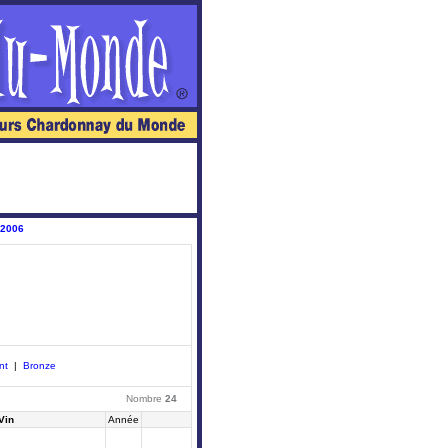
 2006
nt
|
Bronze
Nombre
24
Vin
Année