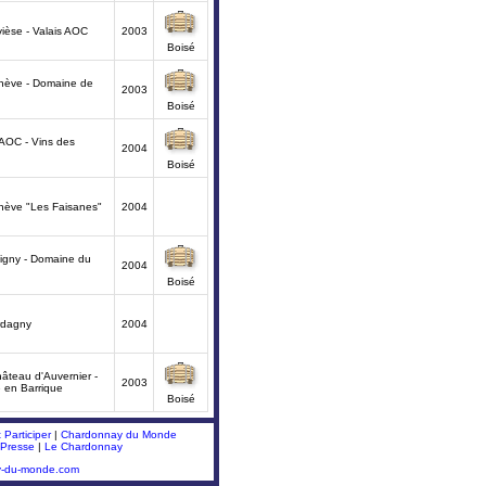
ièse - Valais AOC
2003
Boisé
nève - Domaine de
2003
Boisé
AOC - Vins des
2004
Boisé
ève "Les Faisanes"
2004
igny - Domaine du
2004
Boisé
rdagny
2004
âteau d'Auvernier -
2003
 en Barrique
Boisé
Participer
|
Chardonnay du Monde
 Presse
|
Le Chardonnay
y-du-monde.com