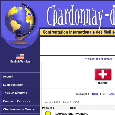
<<
Page des résultats :
ￂﾠ
Accueil
SUISSE
La dégustation
Tous les résultats
Médailles :
Toutes
|
Or
|
Arge
Comment Participer
Année
2006
| Pays
SUISSE
Médailles
Nom
Chardonnay du Monde
BAUMGARTNER WEINBAU