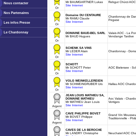
Mr BAUMGARTNER Lukas
Rebgut Chürzi AOC
Nous contacter
Site Internet
Or
Nos Partenaires
Domaine DU CENTAURE
Chardonnay de Dar
Mr RAMU Claude
Pegase
Site Internet
Les infos Presse
Or
Le Chardonnay
DOMAINE BAUD-BEL SARL
Valais AOC - La Port
Mr BAUD Hugues
Vendange Tardive
Or
SCHENK SA VINS
Mr LEDER Alain
Chardonnay - Doma
Site Internet
Or
SCHOTT
Mr SCHOTT Peter
AOC Bielersee - Sc
Site Internet
Or
VOLG WEINKELLEREIEN
Mr SCHWEINGRUBER Urs
Hallau AOC Chard
Site Internet
Or
JEAN LOUIS MATHIEU SA,
DOMAINE MATHIEU
Aoc Valais - Chardo
Mr MATHIEU Jean Louis
Vertiges
Site Internet
Argent
CAVE PHILIPPE BOVET
Grand Vin Mousseu
Mr BOVET Philippe
Traditionnelle - Phi
Site Internet
Argent
CAVES DE LA BEROCHE
Mr LANDRY Christophe
Neuchatel AOC Ch