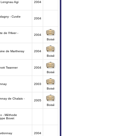
 Lengnau Agi
2004
dagny - Cuvée
2004
e de l'Hiver -
2004
Boisé
ine de Martheray
2004
Boisé
hott Twanner
2004
Boisé
onnay
2003
Boisé
nnay de Chalais -
2005
Boisé
x - Méthode
lippe Bovet
ardonnay
2004