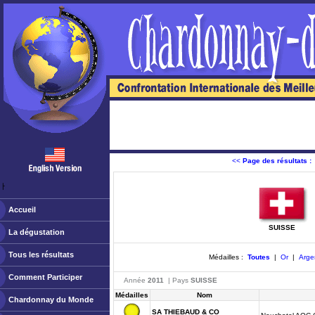
<<
Page des résultats :
ￂﾠ
Accueil
SUISSE
La dégustation
Tous les résultats
Médailles :
Toutes
|
Or
|
Arge
Comment Participer
Année
2011
| Pays
SUISSE
Médailles
Nom
Chardonnay du Monde
SA THIEBAUD & CO