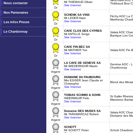
Neuchatel AOC C
Mr THIEBAUD Olivier
Nous contacter
Thiébaud Brut 
Site Internet
Or
Nos Partenaires
SCHENK SA VINS
Féchy AOC La C
Mr LEDER Alain
Martheray Char
Site Internet
Les infos Presse
Or
CAVE CLOS DES CYPRES
Le Chardonnay
Valais AOC Char
Mr ANTILLE Serge
Barrique Les Co
Site Internet
Or
CAVE FIN BEC SA
Mr MATHIER Yvo
Valais AOC Fin
Site Internet
Or
LA CAVE DE GENEVE SA
Genève AOC - 
Mr WIEDERKEHR Martin
Chardonnay
Site Internet
Argent
DOMAINE DU FAUBOURG
Mrs EGGER Jean Claude et
Blond des Mora
Christophe
Site Internet
Argent
TOBIAS SCHMID & SOHN
St Galler Rhein
INDERMAUR Felix
Maestoso Barriq
Site Internet
Argent
Domaine DES MUSES SA
Valais AOC Cha
Mr TARAMARCAZ Robert
Domaine des M
Site Internet
Argent
SCHOTT
Mr SCHOTT Peter
Schott Chardon