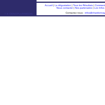
Accueil
|
La dégustation
|
Tous les Résultats
|
Comment 
Nous contacter
|
Nos partenaires
|
Les Infos
Contactez nous :
infos@chardonna
ￂﾮ OENOPLURIMEDIA