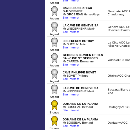
Site Internet
Argent
CAVES DU CHATEAU
D'AUVERNIER
Neuchatel AOC C
Mr GROSJEAN Henry Aloys
Chardonnay
Site Internet
Argent
LA CAVE DE GENEVE SA
Genève AOC Les
Mr WIEDERKEHR Martin
Chevrier Chard
Site Internet
Argent
LES FRERES DUTRUY
La Côte AOC Le
Mr DUTRUY Julien
Réserve Chardo
Site Internet
Argent
GEORGES CLAVIEN ET FILS
SA - CAVE ST GEORGES
Valais AOC Cha
Mr CARRON Emmanuel
Site Internet
Argent
CAVE PHILIPPE BOVET
Mr BOVET Philippe
Givrins AOC Ch
Site Internet
Argent
LA CAVE DE GENEVE SA
Baccarat Blanc 
Mr WIEDERKEHR Martin
Brut
Site Internet
Argent
DOMAINE DE LA PLANTA
Mr BOSSEAU Bernard
Dardagny AOC 
Site Internet
Bronze
DOMAINE DE LA PLANTA
Mr BOSSEAU Bernard
Dardagny AOC -
Site Internet
Bronze