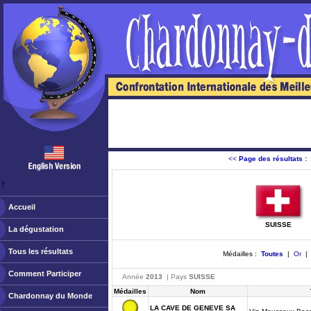
<<
Page des résultats :
ￂﾠ
Accueil
SUISSE
La dégustation
Tous les résultats
Médailles :
Toutes
|
Or
Comment Participer
Année
2013
| Pays
SUISSE
Médailles
Nom
Chardonnay du Monde
LA CAVE DE GENEVE SA