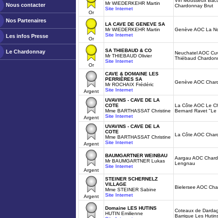
Vin Mousseux Bacc
Mr WIEDERKEHR Martin
Nous contacter
Chardonnay Brut
Site Internet
Or
Nos Partenaires
LA CAVE DE GENEVE SA
Mr WIEDERKEHR Martin
Genève AOC La N
Site Internet
Les infos Presse
Or
SA THIEBAUD & CO
Le Chardonnay
Neuchatel AOC Cuv
Mr THIEBAUD Olivier
Thiébaud Chardon
Site Internet
Or
CAVE & DOMAINE LES
PERRIÈRES SA
Genève AOC Chard
Mr ROCHAIX Frédéric
Site Internet
Argent
UVAVINS - CAVE DE LA
COTE
La Côte AOC Le C
Mme BARTHASSAT Christine
Bernard Ravet "Le 
Site Internet
Argent
UVAVINS - CAVE DE LA
COTE
La Côte AOC Char
Mme BARTHASSAT Christine
Site Internet
Argent
BAUMGARTNER WEINBAU
Aargau AOC Chard
Mr BAUMGARTNER Lukas
Lengnau
Site Internet
Argent
STEINER SCHERNELZ
VILLAGE
Bielersee AOC Ch
Mme STEINER Sabine
Site Internet
Argent
Domaine LES HUTINS
Coteaux de Darda
HUTIN Emilienne
Barrique Les Huti