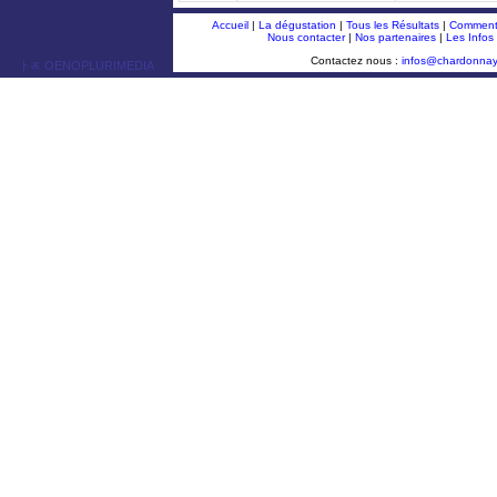
Accueil
|
La dégustation
|
Tous les Résultats
|
Comment 
Nous contacter
|
Nos partenaires
|
Les Infos
Contactez nous :
infos@chardonna
ￂﾮ OENOPLURIMEDIA