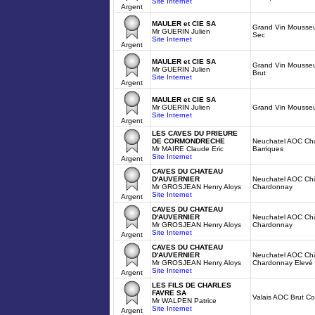
Site Internet
Argent
MAULER et CIE SA
Grand Vin Mousse
Mr GUERIN Julien
Sec
Site Internet
Argent
MAULER et CIE SA
Grand Vin Mousse
Mr GUERIN Julien
Brut
Site Internet
Argent
MAULER et CIE SA
Mr GUERIN Julien
Grand Vin Mousse
Site Internet
Argent
LES CAVES DU PRIEURE
DE CORMONDRECHE
Neuchatel AOC Ch
Mr MAIRE Claude Eric
Barriques
Site Internet
Argent
CAVES DU CHATEAU
D'AUVERNIER
Neuchatel AOC Châ
Mr GROSJEAN Henry Aloys
Chardonnay
Site Internet
Argent
CAVES DU CHATEAU
D'AUVERNIER
Neuchatel AOC Châ
Mr GROSJEAN Henry Aloys
Chardonnay
Site Internet
Argent
CAVES DU CHATEAU
D'AUVERNIER
Neuchatel AOC Châ
Mr GROSJEAN Henry Aloys
Chardonnay Elevé 
Site Internet
Argent
LES FILS DE CHARLES
FAVRE SA
Valais AOC Brut Col
Mr WALPEN Patrice
Site Internet
Argent