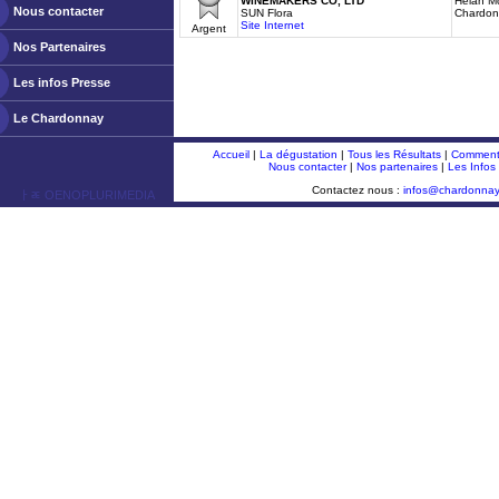
WINEMAKERS CO, LTD
Helan Mo
Nous contacter
SUN Flora
Chardon
Site Internet
Argent
Nos Partenaires
Les infos Presse
Le Chardonnay
Accueil
|
La dégustation
|
Tous les Résultats
|
Comment 
Nous contacter
|
Nos partenaires
|
Les Infos
Contactez nous :
infos@chardonna
ￂﾮ OENOPLURIMEDIA