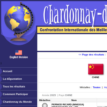
<<
Page des résultats :
ￂﾠ
Accueil
CHINE
La dégustation
Tous les résultats
Médailles :
Toutes
|
Ar
Comment Participer
Année
2025
| Pays
CHINE
Médailles
Nom
Chardonnay du Monde
PERNOD RICARD (NINGXIA)