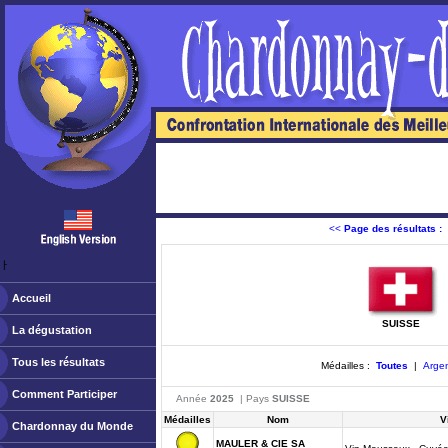
<<
Page des résultats :
ￂﾠ
Accueil
SUISSE
La dégustation
Tous les résultats
Médailles :
Toutes
|
Arge
Comment Participer
Année
2025
| Pays
SUISSE
Médailles
Nom
V
Chardonnay du Monde
MAULER & CIE SA