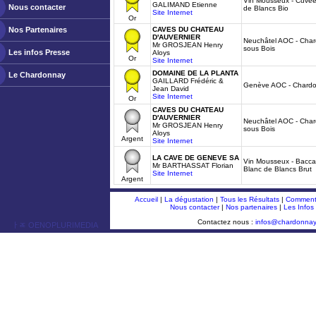
Vin Mousseux - Cuvée
GALIMAND Etienne
Nous contacter
de Blancs Bio
Site Internet
Or
Nos Partenaires
CAVES DU CHATEAU
D'AUVERNIER
Neuchâtel AOC - Char
Mr GROSJEAN Henry
sous Bois
Les infos Presse
Aloys
Or
Site Internet
DOMAINE DE LA PLANTA
Le Chardonnay
GAILLARD Frédéric &
Genève AOC - Chard
Jean David
Site Internet
Or
CAVES DU CHATEAU
D'AUVERNIER
Neuchâtel AOC - Char
Mr GROSJEAN Henry
sous Bois
Aloys
Argent
Site Internet
LA CAVE DE GENEVE SA
Vin Mousseux - Bacca
Mr BARTHASSAT Florian
Blanc de Blancs Brut
Site Internet
Argent
Accueil
|
La dégustation
|
Tous les Résultats
|
Comment 
Nous contacter
|
Nos partenaires
|
Les Infos
Contactez nous :
infos@chardonna
ￂﾮ OENOPLURIMEDIA