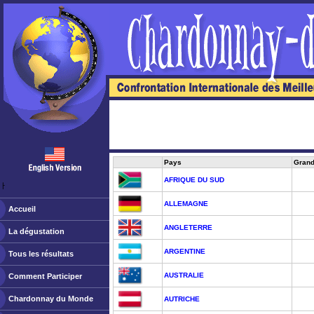
Pays
Grand
AFRIQUE DU SUD
ￂﾠ
ALLEMAGNE
Accueil
ANGLETERRE
La dégustation
ARGENTINE
Tous les résultats
AUSTRALIE
Comment Participer
Chardonnay du Monde
AUTRICHE