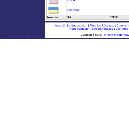
U.S.A.
UKRAINE
Nombre
34
TOTAL
Accueil
|
La dégustation
|
Tous les Résultats
|
Comment 
Nous contacter
|
Nos partenaires
|
Les Infos
Contactez nous :
infos@chardonna
ￂﾮ OENOPLURIMEDIA