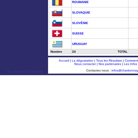
ROUMANIE
SLOVAQUIE
SLOVÉNIE
SUISSE
URUGUAY
Nombre
24
TOTAL
Accueil
|
La dégustation
|
Tous les Résultats
|
Comment 
Nous contacter
|
Nos partenaires
|
Les Infos
Contactez nous :
infos@chardonna
ￂﾮ OENOPLURIMEDIA