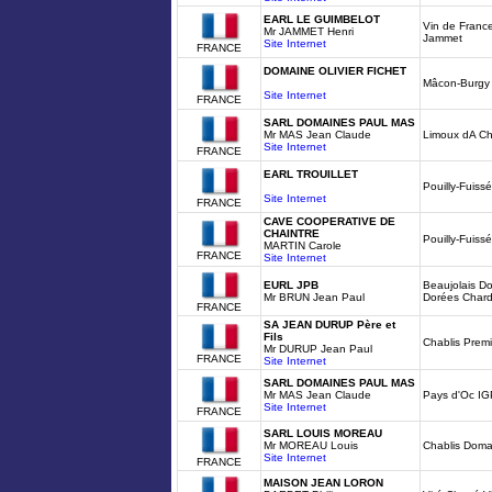
EARL LE GUIMBELOT
Vin de Franc
Mr JAMMET Henri
Jammet
Site Internet
FRANCE
DOMAINE OLIVIER FICHET
Mâcon-Burgy 
Site Internet
FRANCE
SARL DOMAINES PAUL MAS
Mr MAS Jean Claude
Limoux dA C
Site Internet
FRANCE
EARL TROUILLET
Pouilly-Fuiss
Site Internet
FRANCE
CAVE COOPERATIVE DE
CHAINTRE
Pouilly-Fuiss
MARTIN Carole
FRANCE
Site Internet
EURL JPB
Beaujolais D
Mr BRUN Jean Paul
Dorées Chard
FRANCE
SA JEAN DURUP Père et
Fils
Chablis Prem
Mr DURUP Jean Paul
FRANCE
Site Internet
SARL DOMAINES PAUL MAS
Mr MAS Jean Claude
Pays d'Oc IG
Site Internet
FRANCE
SARL LOUIS MOREAU
Mr MOREAU Louis
Chablis Domai
Site Internet
FRANCE
MAISON JEAN LORON