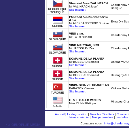
Vinarstvi Josef VALIHRACH
Chardonnay V
Mr VALIHRACH Josef
Barrigue
REPUBLIQUE
Site Internet
TCHEQUE
PODRUM ALEKSANDROVIC
d.o.o.
Extra Dry Spar
Mr ALEKSANDROVIC Bozidar
SERBIE
Site Internet
VINS s.r.o.
Chardonnay 
Mr TOTH Richard
SLOVAQUIE
VINO MATYSAK, SRO
Mr JAROSLAV Zak
Chardonnay P
Site Internet
SLOVAQUIE
DOMAINE DE LA PLANTA
Mr BOSSEAU Bernard
Dardagny AO
Site Internet
SUISSE
DOMAINE DE LA PLANTA
Mr BOSSEAU Bernard
Dardagny AO
Site Internet
SUISSE
VINPA GIDA VE TICARET AS
KARASOY Osman
Vinkara Mah
Site Internet
TURQUIE
E. & J. GALLO WINERY
Mirassou Ch
Mme DUNN Philippa
U.S.A.
Accueil
|
La dégustation
|
Tous les Résultats
|
Comment 
Nous contacter
|
Nos partenaires
|
Les Infos
Contactez nous :
infos@chardonna
ￂﾮ OENOPLURIMEDIA