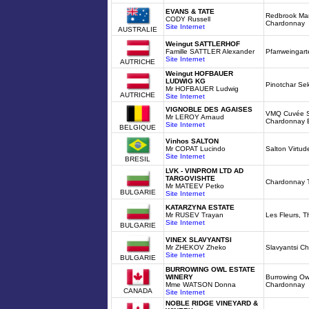
EVANS & TATE
Redbrook Mar
CODY Russell
Chardonnay
Site Internet
AUSTRALIE
Weingut SATTLERHOF
Famille SATTLER Alexander
Pfarrweingart
Site Internet
AUTRICHE
Weingut HOFBAUER
LUDWIG KG
Pinotchar Se
Mr HOFBAUER Ludwig
AUTRICHE
Site Internet
VIGNOBLE DES AGAISES
VMQ Cuvée S
Mr LEROY Arnaud
Chardonnay B
Site Internet
BELGIQUE
Vinhos SALTON
Mr COPAT Lucindo
Salton Virtu
Site Internet
BRESIL
LVK - VINPROM LTD AD
TARGOVISHTE
Chardonnay T
Mr MATEEV Petko
BULGARIE
Site Internet
KATARZYNA ESTATE
Mr RUSEV Trayan
Les Fleurs, T
Site Internet
BULGARIE
VINEX SLAVYANTSI
Mr ZHEKOV Zheko
Slavyantsi C
Site Internet
BULGARIE
BURROWING OWL ESTATE
WINERY
Burrowing Ow
Mme WATSON Donna
Chardonnay
CANADA
Site Internet
NOBLE RIDGE VINEYARD &