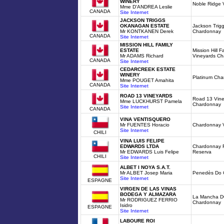
WINERY
Noble Ridge 
Mme D'ANDREA Leslie
CANADA
Site Internet
JACKSON TRIGGS
OKANAGAN ESTATE
Jackson Trig
Mr KONTKANEN Derek
Chardonnay
CANADA
Site Internet
MISSION HILL FAMILY
ESTATE
Mission Hill F
Mr ADAMS Richard
Vineyards C
CANADA
Site Internet
CEDARCREEK ESTATE
WINERY
Platinum Ch
Mme POUGET Amahita
CANADA
Site Internet
ROAD 13 VINEYARDS
Road 13 Vine
Mme LUCKHURST Pamela
Chardonnay
Site Internet
CANADA
VINA VENTISQUERO
Mr FUENTES Horacio
Chardonnay V
Site Internet
CHILI
VINA LUIS FELIPE
EDWARDS LTDA
Chardonnay F
Mr EDWARDS Luis Felipe
Reserva
CHILI
Site Internet
ALBET I NOYA S.A.T.
Mr ALBET Josep Maria
Penedès Do C
Site Internet
ESPAGNE
VIRGEN DE LAS VINAS
BODEGA Y ALMAZARA
La Mancha DO
Mr RODRIGUEZ FERRIO
Chardonnay
Isidro
ESPAGNE
Site Internet
LABOURE ROI