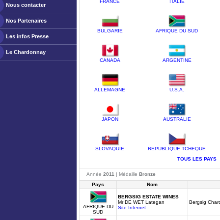
FRANCE
ITALIE
Nous contacter
Nos Partenaires
BULGARIE
AFRIQUE DU SUD
Les infos Presse
Le Chardonnay
CANADA
ARGENTINE
ALLEMAGNE
U.S.A.
JAPON
AUSTRALIE
SLOVAQUIE
REPUBLIQUE TCHEQUE
TOUS LES PAYS
Année
2011
| Médaille
Bronze
Pays
Nom
BERGSIG ESTATE WINES
Mr DE WET Lategan
Bergsig Cha
AFRIQUE DU
Site Internet
SUD