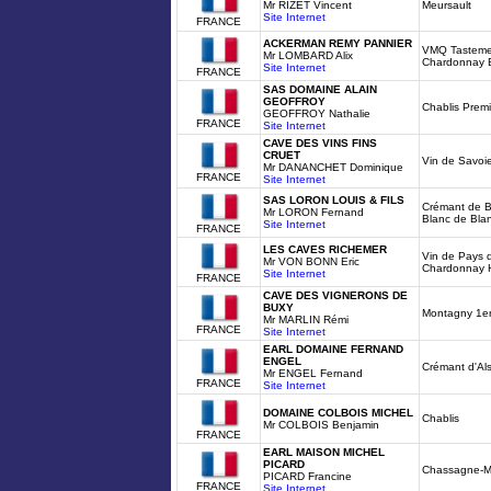
Mr RIZET Vincent
Meursault
Site Internet
FRANCE
ACKERMAN REMY PANNIER
VMQ Tasteme
Mr LOMBARD Alix
Chardonnay 
Site Internet
FRANCE
SAS DOMAINE ALAIN
GEOFFROY
Chablis Prem
GEOFFROY Nathalie
FRANCE
Site Internet
CAVE DES VINS FINS
CRUET
Vin de Savoi
Mr DANANCHET Dominique
FRANCE
Site Internet
SAS LORON LOUIS & FILS
Crémant de B
Mr LORON Fernand
Blanc de Bla
Site Internet
FRANCE
LES CAVES RICHEMER
Vin de Pays 
Mr VON BONN Eric
Chardonnay H
Site Internet
FRANCE
CAVE DES VIGNERONS DE
BUXY
Montagny 1er
Mr MARLIN Rémi
FRANCE
Site Internet
EARL DOMAINE FERNAND
ENGEL
Crémant d'Al
Mr ENGEL Fernand
FRANCE
Site Internet
DOMAINE COLBOIS MICHEL
Chablis
Mr COLBOIS Benjamin
FRANCE
EARL MAISON MICHEL
PICARD
Chassagne-M
PICARD Francine
FRANCE
Site Internet