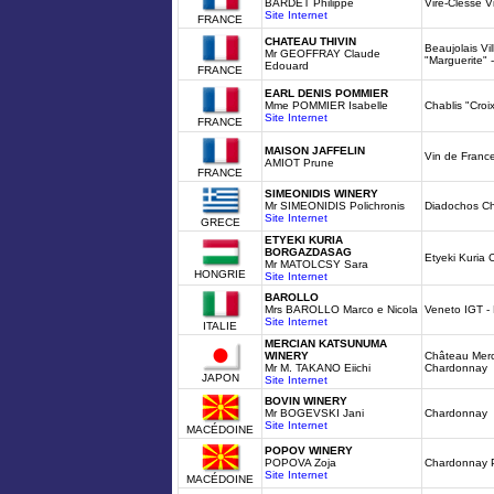
BARDET Philippe
Viré-Clessé V
Site Internet
FRANCE
CHATEAU THIVIN
Beaujolais Vi
Mr GEOFFRAY Claude
"Marguerite" 
Edouard
FRANCE
EARL DENIS POMMIER
Mme POMMIER Isabelle
Chablis "Croi
Site Internet
FRANCE
MAISON JAFFELIN
Vin de Franc
AMIOT Prune
FRANCE
SIMEONIDIS WINERY
Mr SIMEONIDIS Polichronis
Diadochos C
Site Internet
GRECE
ETYEKI KURIA
BORGAZDASAG
Etyeki Kuria
Mr MATOLCSY Sara
HONGRIE
Site Internet
BAROLLO
Mrs BAROLLO Marco e Nicola
Veneto IGT - 
Site Internet
ITALIE
MERCIAN KATSUNUMA
WINERY
Château Mer
Mr M. TAKANO Eiichi
Chardonnay
JAPON
Site Internet
BOVIN WINERY
Mr BOGEVSKI Jani
Chardonnay
Site Internet
MACÉDOINE
POPOV WINERY
POPOVA Zoja
Chardonnay 
Site Internet
MACÉDOINE