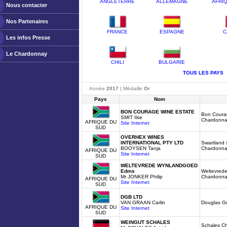
ANGLETERRE
ALLEMAGNE
AFRI
Nous contacter
Nos Partenaires
FRANCE
ESPAGNE
C
Les infos Presse
Le Chardonnay
CHILI
BULGARIE
TOUS LES PAYS
Année
2017
| Médaille
Or
Pays
Nom
BON COURAGE WINE ESTATE
Bon Coura
SMIT Ilse
Chardonn
AFRIQUE DU
Site Internet
SUD
OVERHEX WINES
INTERNATIONAL PTY LTD
Swartland 
BOOYSEN Tanja
Chardonn
AFRIQUE DU
Site Internet
SUD
WELTEVREDE WYNLANDGOED
Edms
Weltevrede
Mr JONKER Philip
Chardonn
AFRIQUE DU
Site Internet
SUD
DGB LTD
VAN GRAAN Carlin
Douglas G
AFRIQUE DU
Site Internet
SUD
WEINGUT SCHALES
Schales C