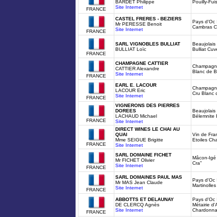
BARDET Philippe
Pouilly-Fu
Site Internet
FRANCE
CASTEL FRERES - BEZIERS
Pays d'Oc
Mr PERESSE Benoit
Cambras C
Site Internet
FRANCE
SARL VIGNOBLES BULLIAT
Beaujolais
BULLIAT Loïc
Bulliat Cu
FRANCE
CHAMPAGNE CATTIER
Champagne 
CATTIER Alexandre
Blanc de B
Site Internet
FRANCE
EARL E. LACOUR
Champagne
LACOUR Eric
Cru Blanc 
Site Internet
FRANCE
VIGNERONS DES PIERRES
DOREES
Beaujolais
LACHAUD Michael
Bélemnite 
FRANCE
Site Internet
DIRECT WINES LE CHAI AU
QUAI
Vin de Fr
Mme SEIGUE Brigitte
Etoiles Ch
FRANCE
Site Internet
SARL DOMAINE FICHET
Mâcon-Igé
Mr FICHET Olivier
Cra"
Site Internet
FRANCE
SARL DOMAINES PAUL MAS
Pays d'Oc
Mr MAS Jean Claude
Martinolle
Site Internet
FRANCE
ABBOTTS ET DELAUNAY
Pays d'Oc
DE CLERCQ Agnès
Métairie d'
Site Internet
Chardonn
FRANCE