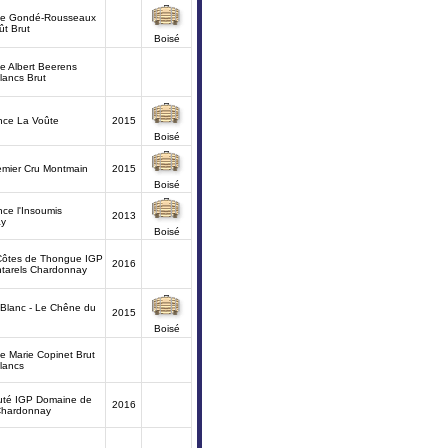
e Gondé-Rousseaux
ût Brut
Boisé
 Albert Beerens
lancs Brut
nce La Voûte
2015
Boisé
emier Cru Montmain
2015
Boisé
nce l'Insoumis
2013
ay
Boisé
Côtes de Thongue IGP
2016
ntarels Chardonnay
 Blanc - Le Chêne du
2015
Boisé
 Marie Copinet Brut
lancs
auté IGP Domaine de
2016
Chardonnay