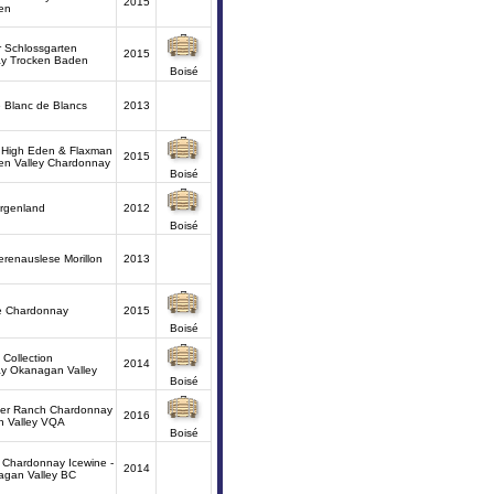
2015
en
 Schlossgarten
2015
y Trocken Baden
Boisé
 Blanc de Blancs
2013
 High Eden & Flaxman
2015
den Valley Chardonnay
Boisé
urgenland
2012
Boisé
renauslese Morillon
2013
te Chardonnay
2015
Boisé
 Collection
2014
y Okanagan Valley
Boisé
ter Ranch Chardonnay
2016
n Valley VQA
Boisé
 Chardonnay Icewine -
2014
gan Valley BC