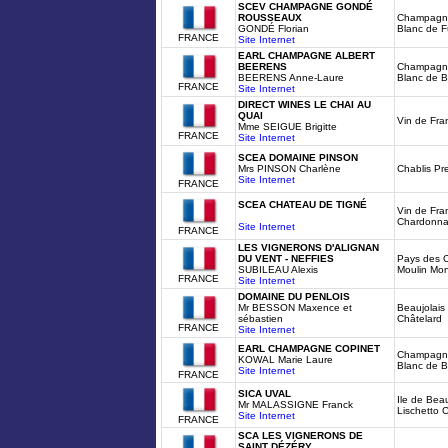
SCEV CHAMPAGNE GONDÉ
ROUSSEAUX
Champagn
GONDÉ Florian
Blanc de F
FRANCE
Site Internet
EARL CHAMPAGNE ALBERT
BEERENS
Champagne
BEERENS Anne-Laure
Blanc de B
FRANCE
Site Internet
DIRECT WINES LE CHAI AU
QUAI
Vin de Fra
Mme SEIGUE Brigitte
FRANCE
Site Internet
SCEA DOMAINE PINSON
Mrs PINSON Charlène
Chablis Pr
Site Internet
FRANCE
SCEA CHATEAU DE TIGNÉ
Vin de Fra
Chardonn
Site Internet
FRANCE
LES VIGNERONS D'ALIGNAN
DU VENT - NEFFIES
Pays des 
SUBILEAU Alexis
Moulin Mo
FRANCE
Site Internet
DOMAINE DU PENLOIS
Mr BESSON Maxence et
Beaujolais
sébastien
Châtelard
FRANCE
Site Internet
EARL CHAMPAGNE COPINET
Champagne
KOWAL Marie Laure
Blanc de B
Site Internet
FRANCE
SICA UVAL
Ile de Be
Mr MALASSIGNE Franck
Lischetto 
Site Internet
FRANCE
SCA LES VIGNERONS DE
SAINT DÉZÉRY