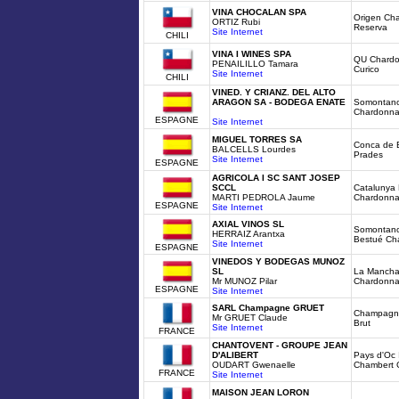
VINA CHOCALAN SPA
Origen Ch
ORTIZ Rubi
Reserva
Site Internet
CHILI
VINA I WINES SPA
QU Chardon
PENAILILLO Tamara
Curico
Site Internet
CHILI
VINED. Y CRIANZ. DEL ALTO
ARAGON SA - BODEGA ENATE
Somontano
Chardonna
ESPAGNE
Site Internet
MIGUEL TORRES SA
Conca de 
BALCELLS Lourdes
Prades
Site Internet
ESPAGNE
AGRICOLA I SC SANT JOSEP
SCCL
Catalunya 
MARTI PEDROLA Jaume
Chardonn
ESPAGNE
Site Internet
AXIAL VINOS SL
Somontano
HERRAIZ Arantxa
Bestué Ch
Site Internet
ESPAGNE
VINEDOS Y BODEGAS MUNOZ
SL
La Mancha
Mr MUNOZ Pilar
Chardonn
ESPAGNE
Site Internet
SARL Champagne GRUET
Champagne
Mr GRUET Claude
Brut
Site Internet
FRANCE
CHANTOVENT - GROUPE JEAN
D'ALIBERT
Pays d'Oc 
OUDART Gwenaelle
Chambert 
FRANCE
Site Internet
MAISON JEAN LORON