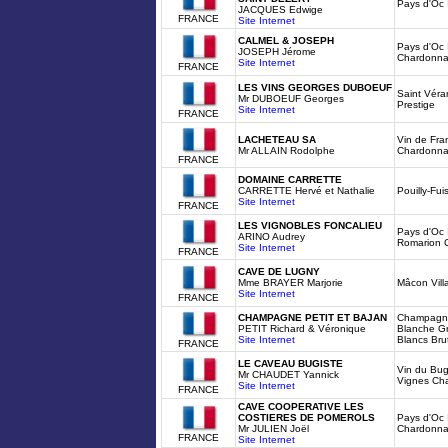
Pays d'Oc
JACQUES Edwige
FRANCE
Site Internet
CALMEL & JOSEPH
Pays d'Oc 
JOSEPH Jérome
Chardonn
Site Internet
FRANCE
LES VINS GEORGES DUBOEUF
Saint Vér
Mr DUBOEUF Georges
Prestige
Site Internet
FRANCE
LACHETEAU SA
Vin de Fra
Mr ALLAIN Rodolphe
Chardonn
FRANCE
DOMAINE CARRETTE
CARRETTE Hervé et Nathalie
Pouilly-Fu
Site Internet
FRANCE
LES VIGNOBLES FONCALIEU
Pays d'Oc 
ARINO Audrey
Romarion 
Site Internet
FRANCE
CAVE DE LUGNY
Mme BRAYER Marjorie
Mâcon Vill
Site Internet
FRANCE
CHAMPAGNE PETIT ET BAJAN
Champagne 
PETIT Richard & Véronique
Blanche G
Site Internet
Blancs Bru
FRANCE
LE CAVEAU BUGISTE
Vin du Bug
Mr CHAUDET Yannick
Vignes Ch
Site Internet
FRANCE
CAVE COOPERATIVE LES
COSTIERES DE POMEROLS
Pays d'Oc
Mr JULIEN Joël
Chardonn
FRANCE
Site Internet