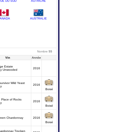
QUE DU SUD
AUTRICHE
ANADA
AUSTRALIE
Nombre
55
Vin
Année
ge Estate
2016
ay Unwooded
survivor Wild Yeast
2016
ay
Boisé
 Place of Rocks
2016
ay
Boisé
reen Chardonnay
2016
Boisé
hardonnay Trocken