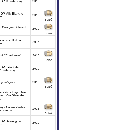
 IGP Chardonnay
2015
IGP Villa Blanche
2016
ay
Boisé
an Georges Duboeuf
2015
Boisé
nce Jean Balmont
2016
ay
issé "Ronchevat"
2015
Boisé
IGP Extrait de
2016
Chardonnay
ages Aigaicia
2015
Boisé
Petit & Bajan Nuit
rand Cru Blanc de
t
ey - Cuvée Vieilles
2015
ardonnay
Boisé
 IGP Beauvignac
2016
ay