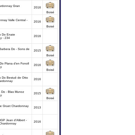
ardonnay Gran
2016
Boisé
nay Valle Central -
2016
Boisé
 Do Enate
2016
y - 234
Barbera Do - Sons de
2015
Boisé
Do Plana d'en Fonoll
2016
ay
Boisé
 Do Bestué de Otto
2016
ardonnay
 Do - Blas Munoz
2015
ay
Boisé
 Gruet Chardonnay
2013
IGP Jean d'Alibert -
2016
Chardonnay