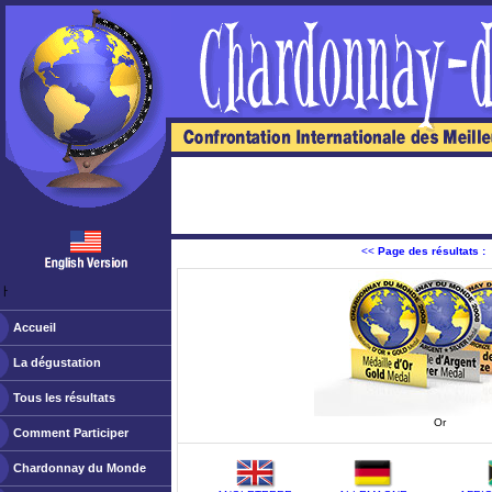
<<
Page des résultats :
ￂﾠ
Accueil
La dégustation
Tous les résultats
Or
Comment Participer
Chardonnay du Monde