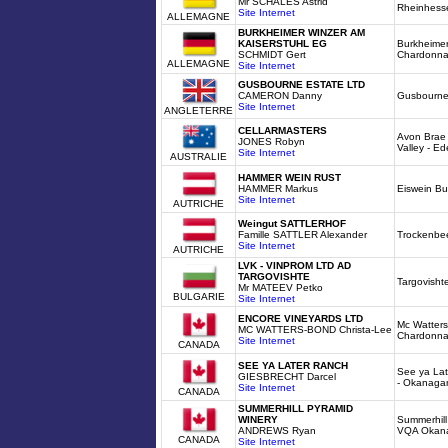
Mr SCHALES Astrid
Rheinhess
Site Internet
ALLEMAGNE
BURKHEIMER WINZER AM
KAISERSTUHL EG
Burkheimer
SCHMIDT Gert
Chardonna
ALLEMAGNE
Site Internet
GUSBOURNE ESTATE LTD
CAMERON Danny
Gusbourne
Site Internet
ANGLETERRE
CELLARMASTERS
Avon Brae
JONES Robyn
Valley - E
Site Internet
AUSTRALIE
HAMMER WEIN RUST
HAMMER Markus
Eiswein B
Site Internet
AUTRICHE
Weingut SATTLERHOF
Famille SATTLER Alexander
Trockenbee
Site Internet
AUTRICHE
LVK - VINPROM LTD AD
TARGOVISHTE
Targovish
Mr MATEEV Petko
BULGARIE
Site Internet
ENCORE VINEYARDS LTD
Mc Watters
MC WATTERS-BOND Christa-Lee
Chardonna
Site Internet
CANADA
SEE YA LATER RANCH
See ya La
GIESBRECHT Darcel
- Okanaga
Site Internet
CANADA
SUMMERHILL PYRAMID
WINERY
Summerhill
ANDREWS Ryan
VQA Okana
CANADA
Site Internet