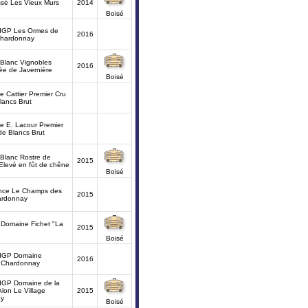
issé Les Vieux Murs
2014
Boisé
 IGP Les Ormes de
2016
hardonnay
 Blanc Vignobles
2016
vée de Javernière
Boisé
Cattier Premier Cru
lancs Brut
 E. Lacour Premier
de Blancs Brut
 Blanc Rostre de
2015
Elevé en fût de chêne
Boisé
ance Le Champs des
2015
ardonnay
 Domaine Fichet "La
2015
Boisé
 IGP Domaine
2016
s Chardonnay
 IGP Domaine de la
Alon Le Village
2015
ay
Boisé