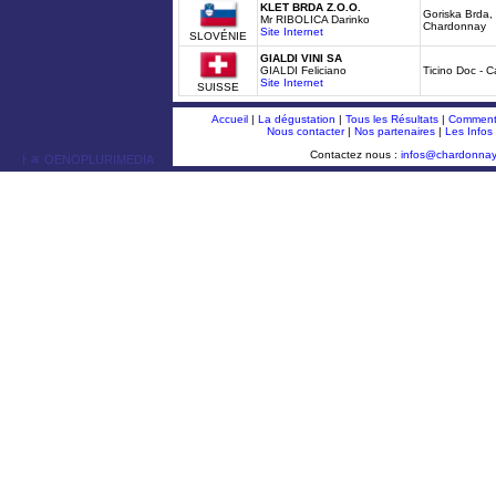
KLET BRDA Z.O.O.
Goriska Brda,
Mr RIBOLICA Darinko
Chardonnay
Site Internet
SLOVÉNIE
GIALDI VINI SA
GIALDI Feliciano
Ticino Doc - 
Site Internet
SUISSE
Accueil
|
La dégustation
|
Tous les Résultats
|
Comment 
Nous contacter
|
Nos partenaires
|
Les Infos
Contactez nous :
infos@chardonna
ￂﾮ OENOPLURIMEDIA