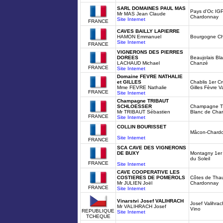
SARL DOMAINES PAUL MAS
Pays d'Oc IGP
Mr MAS Jean Claude
Chardonnay
Site Internet
FRANCE
CAVES BAILLY LAPIERRE
HAMON Emmanuel
Bourgogne Chit
Site Internet
FRANCE
VIGNERONS DES PIERRES
DOREES
Beaujolais Bl
LACHAUD Michael
Chanzé
FRANCE
Site Internet
Domaine FEVRE NATHALIE
et GILLES
Chablis 1er C
Mme FEVRE Nathalie
Gilles Fèvre V
FRANCE
Site Internet
Champagne TRIBAUT
SCHLOESSER
Champagne Tr
Mr TRIBAUT Sébastien
Blanc de Cha
FRANCE
Site Internet
COLLIN BOURISSET
Mâcon-Chard
Site Internet
FRANCE
SCA CAVE DES VIGNERONS
DE BUXY
Montagny 1er 
du Soleil
FRANCE
Site Internet
CAVE COOPERATIVE LES
COSTIERES DE POMEROLS
Côtes de Tha
Mr JULIEN Joël
Chardonnay
FRANCE
Site Internet
Vinarstvi Josef VALIHRACH
Josef Valihra
Mr VALIHRACH Josef
Vino
REPUBLIQUE
Site Internet
TCHEQUE