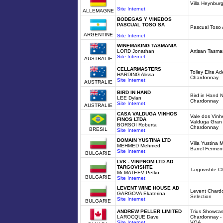
Villa Heynbur
Site Internet
ALLEMAGNE
BODEGAS Y VINEDOS
PASCUAL TOSO SA
Pascual Toso 
ARGENTINE
Site Internet
WINEMAKING TASMANIA
LORD Jonathan
Artisan Tasm
Site Internet
AUSTRALIE
CELLARMASTERS
Tolley Elite Ad
HARDING Alissa
Chardonnay
Site Internet
AUSTRALIE
BIRD IN HAND
Bird in Hand N
LEE Dylan
Chardonnay
Site Internet
AUSTRALIE
CASA VALDUGA VINHOS
Vale dos Vin
FINOS LTDA
Valduga Gran 
BORSOI Roberta
Chardonnay
BRESIL
Site Internet
DOMAIN YUSTINA LTD
Villa Yustin
MEHMED Mehmed
Barrel Fermen
Site Internet
BULGARIE
LVK - VINPROM LTD AD
TARGOVISHTE
Targovishte C
Mr MATEEV Petko
BULGARIE
Site Internet
LEVENT WINE HOUSE AD
Levent Chard
GARGOVA Ekaterina
Selection
Site Internet
BULGARIE
ANDREW PELLER LIMITED
Trius Showcas
LAROCQUE Dave
Chardonnay - 
Site Internet
VQA