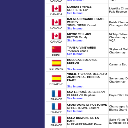
CANADA
LIQUIDITY WINES
Liquidity Ch
KORPISTO Erin
Falls Reserve
Site Internet
CANADA
KALALA ORGANIC ESTATE
WINERY
Kalala Chardo
SINGH SIDNU Karnail
Okanagan Val
CANADA
Site Internet
NK'MIP CELLARS
Nk'Mip Cella
PICTON Randy
Chardonnay -
Site Internet
VQA
CANADA
TIANSAI VINEYARDS
Skyline of Gob
YARDEN Zhang
Chardonnay
Site Internet
CHINE
BODEGAS SOLAR DE
URBEZO
Carinena Dop
ESPAGNE
Site Internet
VINED. Y CRIANZ. DEL ALTO
ARAGON SA - BODEGA
Somontano Do
ENATE
Chardonnay
ESPAGNE
Site Internet
SCA LE ROSÉ DE BESSAN
BERRUEZO Delphine
Pays d'Oc Ch
Site Internet
FRANCE
CHAMPAGNE M. HOSTOMME
Champagne M
Mr HOSTOMME Laurent
Blancs Grand 
Site Internet
FRANCE
SCEA DOMAINE DE LA
Saint Véran "
BATIE
à Antoine de S
Mr BEAUBERNARD Pierre
FRANCE