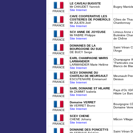
LE CAVEAU BUGISTE
Mr CHAUDET Yannick
Bugey Manicle
Site Internet
FRANCE
CAVE COOPERATIVE LES
COSTIERES DE POMEROLS
Côtes de Tha
Mr JULIEN Joël
Chardonnay
FRANCE
Site Internet
SCV ANNE DE JOYEUSE
Limoux Anne 
Mr FABRE Philippe
Butinière Cha
Site Internet
de Chêne
FRANCE
DOMAINES DE LA
Saint Véran C
BOURGOGNE DU SUD
l'Ange
DE BUCY Serge
FRANCE
EARL CHAMPAGNE WARIS
Champagne Wa
LARMANDIER
"Particules cr
LARMANDIER Marie Helène
Blancs de Bla
FRANCE
Site Internet
SCEV DOMAINE DU
CHATEAU DE MEURSAULT
Meursault Pre
ESCUTENAIRE Emmanuel
Dessus
FRANCE
Site Internet
SARL DOMAINE ST HILAIRE
Pays d'Oc IGP
Mr ZAMMIT Izabela
Hilaire Le Ba
Site Internet
FRANCE
Domaine VERRET
Bourgogne Cô
Mr VERRET Bruno
Domaine Verre
Site Internet
FRANCE
SCEV CHENE
CHENE Johany
Mâcon Villag
Site Internet
FRANCE
DOMAINE DES PONCETYS
Saint Véran 
Mr SERVAIS Frédéric