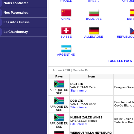
FRANCE
BRESIL
AFRIQU
Nous contacter
Nos Partenaires
CHINE
BULGARIE
ESP
Les infos Presse
Le Chardonnay
SUISSE
ALLEMAGNE
REPUBLIQ
ARGENTINE
TOUS LES PAYS
Année
2018
| Médaille
Or
Pays
Nom
DGB LTD
VAN GRAAN Carlin
Douglas Gree
AFRIQUE DU
Site Internet
SUD
DGB LTD
Boschendal Je
VAN GRAAN Carlin
Cuvée Blanc 
AFRIQUE DU
Site Internet
SUD
KLEINE ZALZE WINES
Kleine Zalze 
Mr BASSON Kobus
Selection Bar
AFRIQUE DU
Site Internet
SUD
WEINGUT VILLA HEYNBURG