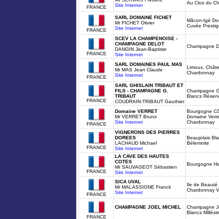
Au Clos du C
Site Internet
FRANCE
SARL DOMAINE FICHET
Mâcon-Igé Dom
Mr FICHET Olivier
Cuvée Presti
Site Internet
FRANCE
SCEV LA CHAMPENOISE -
CHAMPAGNE DELOT
Champagne De
DANGIN Jean-Baptiste
FRANCE
Site Internet
SARL DOMAINES PAUL MAS
Limoux, Châte
Mr MAS Jean Claude
Chardonnay
Site Internet
FRANCE
SARL GHISLAIN TRIBAUT ET
FILS - CHAMPAGNE G.
Champagne G.
TRIBAUT
Blancs Réserv
FRANCE
COUDRAIN-TRIBAUT Gauthier
Domaine VERRET
Bourgogne Cô
Mr VERRET Bruno
Domaine Verre
Site Internet
Chardonnay
FRANCE
VIGNERONS DES PIERRES
DOREES
Beaujolais Bl
LACHAUD Michael
Bélemnite
FRANCE
Site Internet
LA CAVE DES HAUTES
COTES
Bourgogne Ha
Mr SAUVAGEOT Sébastien
FRANCE
Site Internet
SICA UVAL
Ile de Beaut
Mr MALASSIGNE Franck
Chardonnay V
Site Internet
FRANCE
CHAMPAGNE JOEL MICHEL
Champagne Jo
Blancs Millési
FRANCE