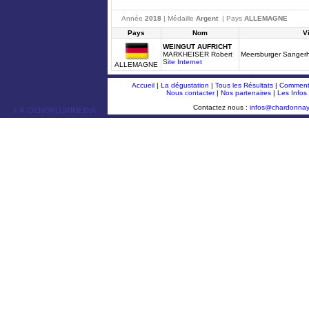
Année
2018
| Médaille
Argent
| Pays
ALLEMAGNE
Pays
Nom
V
WEINGUT AUFRICHT
MARKHEISER Robert
Meersburger Sanger
Site Internet
ALLEMAGNE
Accueil
|
La dégustation
|
Tous les Résultats
|
Comment 
Nous contacter
|
Nos partenaires
|
Les Infos
Contactez nous :
infos@chardonna
ￂﾮ OENOPLURIMEDIA