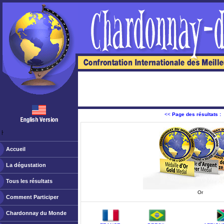
<<
Page des résultats :
ￂﾠ
Accueil
La dégustation
Tous les résultats
Or
Comment Participer
Chardonnay du Monde