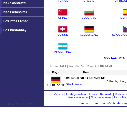
FRANCE
BRESIL
AFRIQU
Nous contacter
Nos Partenaires
CHINE
BULGARIE
ESP
Les infos Presse
Le Chardonnay
SUISSE
ALLEMAGNE
REPUBLIQ
ARGENTINE
TOUS LES PAYS
Année
2018
| Médaille
Or
| Pays
ALLEMAGNE
Pays
Nom
WEINGUT VILLA HEYNBURG
Villa Heynbur
Site Internet
ALLEMAGNE
Accueil
|
La dégustation
|
Tous les Résultats
|
Comment 
Nous contacter
|
Nos partenaires
|
Les Infos
Contactez nous :
infos@chardonna
ￂﾮ OENOPLURIMEDIA