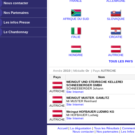
FRANCE
ALLEMAGNE
Nous contacter
Nos Partenaires
AFRIQUE DU SUD
SLOVAQUIE
Les infos Presse
Le Chardonnay
ITALIE
CROATIE
HONGRIE
AUTRICHE
TOUS LES PAYS
Année
2010
| Médaille
Or
| Pays
AUTRICHE
Pays
Nom
WEINGUT UND STEIRISCHE KELLEREI
SCHNEEBERGER GMBH
SCHNEEBERGER Johann
AUTRICHE
Site Internet
WEINGUT MUSTER. GAMLITZ
Mr MUSTER Reinhard
Site Internet
AUTRICHE
Weingut HOFBAUER LUDWIG KG
Mr HOFBAUER Ludwig
Site Internet
AUTRICHE
Accueil
|
La dégustation
|
Tous les Résultats
|
Comment 
Nous contacter
|
Nos partenaires
|
Les Infos