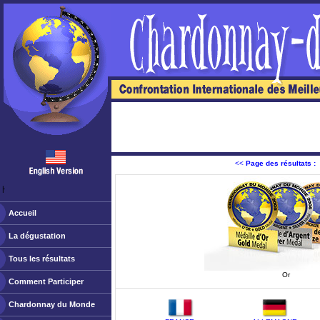
<<
Page des résultats :
ￂﾠ
Accueil
La dégustation
Tous les résultats
Or
Comment Participer
Chardonnay du Monde