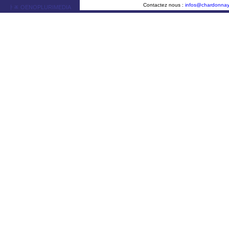
Contactez nous :
infos@chardonna
ￂﾮ OENOPLURIMEDIA