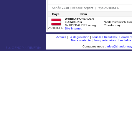
Année
2018
| Médaille
Argent
| Pays
AUTRICHE
Pays
Nom
Weingut HOFBAUER
LUDWIG KG
Niederosterreich Tr
Mr HOFBAUER Ludwig
Chardonnay
AUTRICHE
Site Internet
Accueil
|
La dégustation
|
Tous les Résultats
|
Comment 
Nous contacter
|
Nos partenaires
|
Les Infos
Contactez nous :
infos@chardonna
ￂﾮ OENOPLURIMEDIA