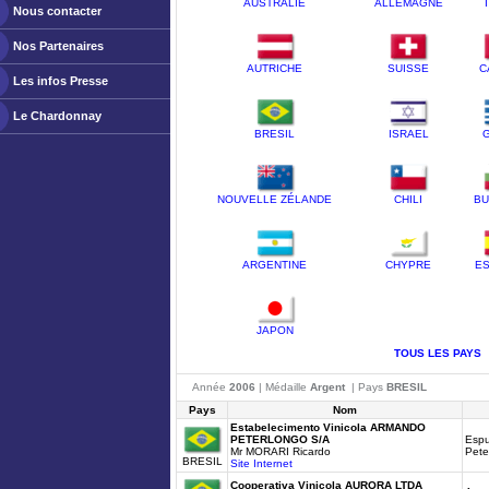
AUSTRALIE
ALLEMAGNE
Nous contacter
Nos Partenaires
AUTRICHE
SUISSE
C
Les infos Presse
Le Chardonnay
BRESIL
ISRAEL
NOUVELLE ZÉLANDE
CHILI
BU
ARGENTINE
CHYPRE
E
JAPON
TOUS LES PAYS
Année
2006
| Médaille
Argent
| Pays
BRESIL
Pays
Nom
Estabelecimento Vinicola ARMANDO
PETERLONGO S/A
Esp
Mr MORARI Ricardo
Pete
BRESIL
Site Internet
Cooperativa Vinicola AURORA LTDA