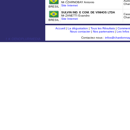
Auro
Mr CZARNOBAY Antonio
Cha
Site Internet
BRESIL
SULVIN IND. E COM. DE VINHOS LTDA
Casa
Mr ZANETTI Evandro
Char
Site Internet
BRESIL
Accueil
|
La dégustation
|
Tous les Résultats
|
Comment 
Nous contacter
|
Nos partenaires
|
Les Infos
Contactez nous :
infos@chardonna
ￂﾮ OENOPLURIMEDIA