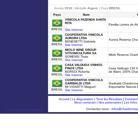
Année
2018
| Médaille
Argent
| Pays
BRESIL
Pays
Nom
VINICOLA FAZENDA SANTA
RITA
Familia Lemos de A
BRESIL
Site Internet
COOPERATIVA VINICOLA
AURORA LTDA
Aurora Reserva Ch
BENEDETTI Gabriela
BRESIL
Site Internet
MIOLO WINE GROUP
VITIVINICULTURA SA
Miolo Reserva Char
SOMENSI Thais
BRESIL
Site Internet
CASA VALDUGA VINHOS
FINOS LTDA
Casa Valduga 130 Sp
BORSOI Roberta
de Blanc 100% Cha
BRESIL
Site Internet
COOPERATIVA VINICOLA
GARIBALDI LTDA
Garibaldi Chardonn
Mr VIGNATTI Maiguel
Espumante Natural 
BRESIL
Site Internet
Accueil
|
La dégustation
|
Tous les Résultats
|
Comment 
Nous contacter
|
Nos partenaires
|
Les Infos
Contactez nous :
infos@chardonna
ￂﾮ OENOPLURIMEDIA