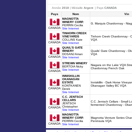
Année
2018
| Médaille
Argent
| Pays
CANADA
Pays
Nom
Vin
MAGNOTTA
WINERY CORP.
G. Marquis Chardonnay - Nia
PERRIN Cecilia
CANADA
Site Internet
TINHORN CREEK
VINEYARDS
Tinhorn Creek Chardonnay - 
COLLINS Kate
VQA
CANADA
Site Internet
QUAIL'S GATE
WINERY
Quails' Gate Chardonnay - O
DOSANJ Aman
VQA
CANADA
Site Internet
STREWN WINERY
Niagara on the Lake VQA Stre
BERTOIA Nicky
Chardonnay French Oak
Site Internet
CANADA
INNISKILLIN
OKANAGAN
ESTATE
Inniskillin - Dark Horse Viney
KONTKANEN
Okanagan Valley BC VQA
CANADA
Derek
Site Internet
C.C. JENTSCH
CELLARS
C.C. Jentsch Cellars - Small Lo
JENTSCH
fermented Chardonnay - Oka
Christopher
CANADA
Site Internet
MAGNOTTA
WINERY CORP.
Magnotta Venture Series Char
PERRIN Cecilia
Peninsula VQA
CANADA
Site Internet