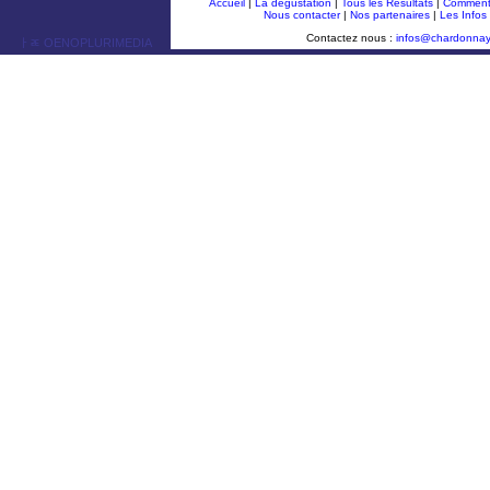
Accueil
|
La dégustation
|
Tous les Résultats
|
Comment 
Nous contacter
|
Nos partenaires
|
Les Infos
Contactez nous :
infos@chardonna
ￂﾮ OENOPLURIMEDIA