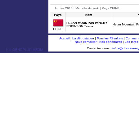
Année
2018
| Médaille
Argent
| Pays
CHINE
Pays
Nom
HELAN MOUNTAIN WINERY
Helan Mountain Pr
ROBINSON Teena
CHINE
Accueil
|
La dégustation
|
Tous les Résultats
|
Comment 
Nous contacter
|
Nos partenaires
|
Les Infos
Contactez nous :
infos@chardonna
ￂﾮ OENOPLURIMEDIA