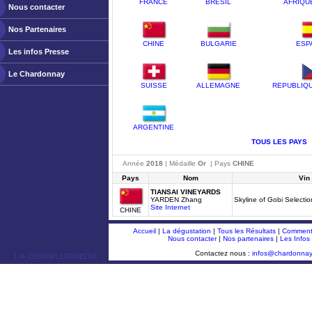
FRANCE
BRESIL
AFRIQU
Nous contacter
Nos Partenaires
CHINE
BULGARIE
ESP
Les infos Presse
Le Chardonnay
SUISSE
ALLEMAGNE
REPUBLIQ
ARGENTINE
TOUS LES PAYS
Année
2018
| Médaille
Or
| Pays
CHINE
Pays
Nom
Vin
TIANSAI VINEYARDS
YARDEN Zhang
Skyline of Gobi Select
Site Internet
CHINE
Accueil
|
La dégustation
|
Tous les Résultats
|
Comment 
Nous contacter
|
Nos partenaires
|
Les Infos
Contactez nous :
infos@chardonna
ￂﾮ OENOPLURIMEDIA