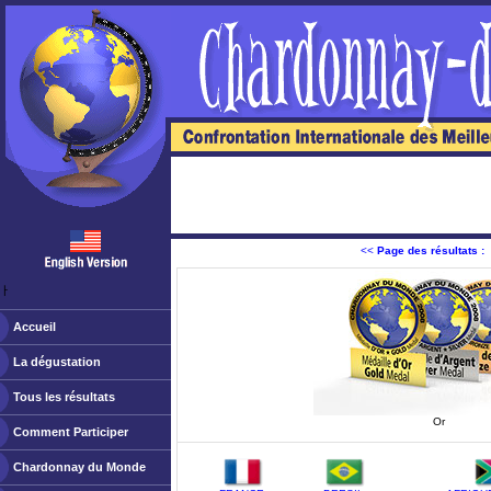
<<
Page des résultats :
ￂﾠ
Accueil
La dégustation
Tous les résultats
Or
Comment Participer
Chardonnay du Monde