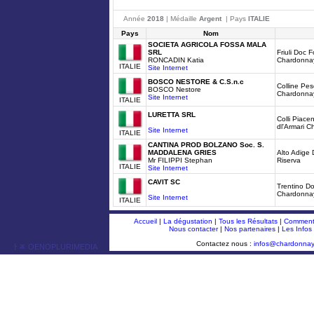
Année
2018
| Médaille
Argent
| Pays
ITALIE
Pays
Nom
SOCIETA AGRICOLA FOSSA MALA
SRL
Friuli Doc 
RONCADIN Katia
Chardonna
ITALIE
Site Internet
BOSCO NESTORE & C.S.n.c
Colline Pe
BOSCO Nestore
Chardonna
Site Internet
ITALIE
LURETTA SRL
Colli Piacen
dl'Armari 
Site Internet
ITALIE
CANTINA PROD BOLZANO Soc. S.
MADDALENA GRIES
Alto Adige
Mr FILIPPI Stephan
Riserva
ITALIE
Site Internet
CAVIT SC
Trentino D
Chardonnay
Site Internet
ITALIE
Accueil
|
La dégustation
|
Tous les Résultats
|
Comment 
Nous contacter
|
Nos partenaires
|
Les Infos
Contactez nous :
infos@chardonna
ￂﾮ OENOPLURIMEDIA