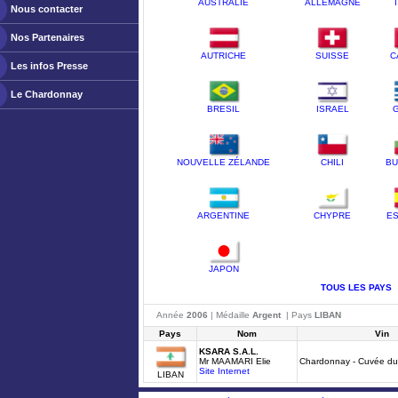
AUSTRALIE
ALLEMAGNE
Nous contacter
Nos Partenaires
AUTRICHE
SUISSE
C
Les infos Presse
Le Chardonnay
BRESIL
ISRAEL
NOUVELLE ZÉLANDE
CHILI
BU
ARGENTINE
CHYPRE
E
JAPON
TOUS LES PAYS
Année
2006
| Médaille
Argent
| Pays
LIBAN
Pays
Nom
Vin
KSARA S.A.L.
Mr MAAMARI Elie
Chardonnay - Cuvée d
Site Internet
LIBAN