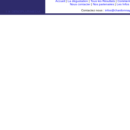
Accueil
|
La dégustation
|
Tous les Résultats
|
Comment 
Nous contacter
|
Nos partenaires
|
Les Infos
Contactez nous :
infos@chardonna
ￂﾮ OENOPLURIMEDIA