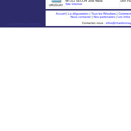
Mr LEZ SECCHI José Maria
Don Pa
Site Internet
URUGUAY
Accueil
|
La dégustation
|
Tous les Résultats
|
Comment 
Nous contacter
|
Nos partenaires
|
Les Infos
Contactez nous :
infos@chardonna
ￂﾮ OENOPLURIMEDIA