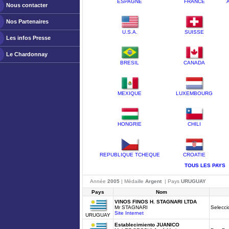
ESPAGNE
FRANCE
Nous contacter
Nos Partenaires
U.S.A.
SUISSE
Les infos Presse
Le Chardonnay
BRESIL
CANADA
MEXIQUE
LUXEMBOURG
HONGRIE
CHILI
REPUBLIQUE TCHEQUE
CROATIE
TOUS LES PAYS
Année
2005
| Médaille
Argent
| Pays
URUGUAY
Pays
Nom
VINOS FINOS H. STAGNARI LTDA
Mr STAGNARI
Selecci
Site Internet
URUGUAY
Establecimiento JUANICO