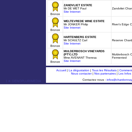
ZANDVLIET ESTATE
Mr DE WET Paul
Zandvliet Cha
Site Internet
Bronze
WELTEVREDE WINE ESTATE
Mr JONKER Philip
River's Edge 
Site Internet
Bronze
HARTENBERG ESTATE
Mr SCHULTZ Carl
Reserve Char
Site Internet
Bronze
MULDERBOSCH VINEYARDS
(PTY) LTD
Mulderbosch C
Mme AVENANT Theresa
Fermented
Site Internet
Bronze
Accueil
|
La dégustation
|
Tous les Résultats
|
Comment 
Nous contacter
|
Nos partenaires
|
Les Infos
Contactez nous :
infos@chardonna
ￂﾮ OENOPLURIMEDIA