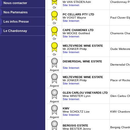
Mr VAN STADEN Adri
Chardonnay P
Nous contacter
Site Internet
Or
Nos Partenaires
PC CELLARS PTY LTD
Mr VOIGT Wayne
Paul Cluver El
Site Internet
Les infos Presse
Or
CAPE CHAMONIX LTD
Le Chardonnay
Mr MOCKE Gottfried
Chamonix Cha
Site Internet
Or
WELTEVREDE WINE ESTATE
Mr JONKER Philip
Oude Weltevr
Site Internet
Or
DIEMERSDAL WINE ESTATE
Diemersdal C
Site Internet
Argent
WELTEVREDE WINE ESTATE
Mr JONKER Philip
Place of Rock
Site Internet
Argent
GLEN CARLOU VINEYARDS LTD
Mme MINSTER Lynn
Glen Carlou C
Site Internet
Argent
KWV
Mme SCHOLTZ Lize
KWV Chardon
Site Internet
Argent
BERGSIG ESTATE
Bergsig Char
Mme BESTER Jenny