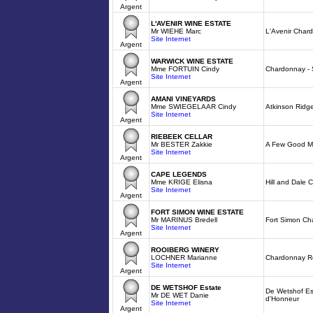
Argent
L'AVENIR WINE ESTATE
Mr WIEHE Marc
L'Avenir Char
Site Internet
Argent
WARWICK WINE ESTATE
Mme FORTUIN Cindy
Chardonnay - 
Site Internet
Argent
AMANI VINEYARDS
Mme SWIEGELAAR Cindy
Atkinson Ridg
Site Internet
Argent
RIEBEEK CELLAR
Mr BESTER Zakkie
A Few Good M
Site Internet
Argent
CAPE LEGENDS
Mme KRIGE Elisna
Hill and Dale
Site Internet
Argent
FORT SIMON WINE ESTATE
Mr MARINUS Bredell
Fort Simon C
Site Internet
Argent
ROOIBERG WINERY
LOCHNER Marianne
Chardonnay R
Site Internet
Argent
DE WETSHOF Estate
De Wetshof E
Mr DE WET Danie
d'Honneur
Site Internet
Argent