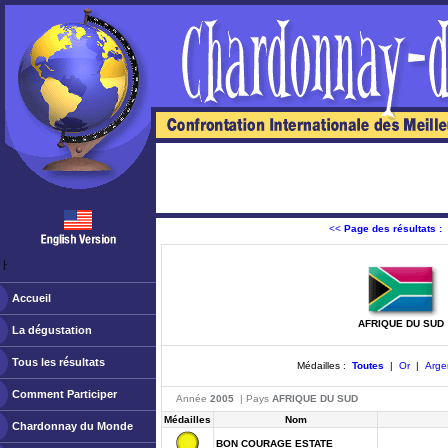
<<
Page des résultats :
ￂﾠ
Accueil
AFRIQUE DU SUD
La dégustation
Tous les résultats
Médailles :
Toutes
|
Or
|
Arge
Comment Participer
Année
2005
| Pays
AFRIQUE DU SUD
Médailles
Nom
Chardonnay du Monde
BON COURAGE ESTATE