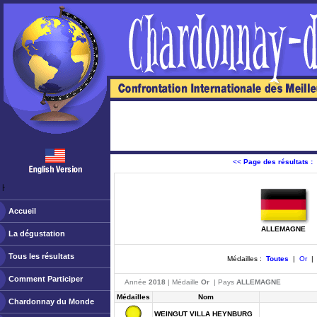
<<
Page des résultats :
ￂﾠ
Accueil
ALLEMAGNE
La dégustation
Tous les résultats
Médailles :
Toutes
|
Or
Comment Participer
Année
2018
| Médaille
Or
| Pays
ALLEMAGNE
Médailles
Nom
Chardonnay du Monde
WEINGUT VILLA HEYNBURG