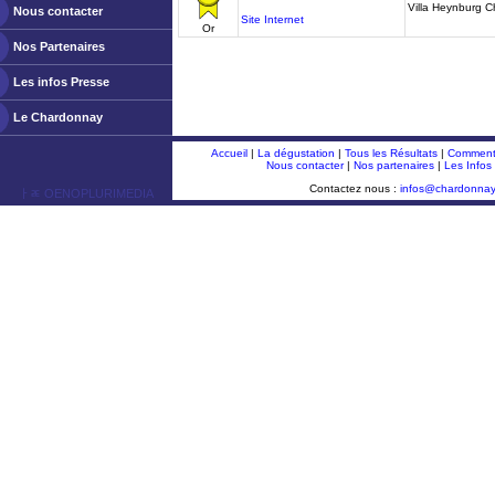
Villa Heynburg 
Nous contacter
Site Internet
Or
Nos Partenaires
Les infos Presse
Le Chardonnay
Accueil
|
La dégustation
|
Tous les Résultats
|
Comment 
Nous contacter
|
Nos partenaires
|
Les Infos
Contactez nous :
infos@chardonna
ￂﾮ OENOPLURIMEDIA