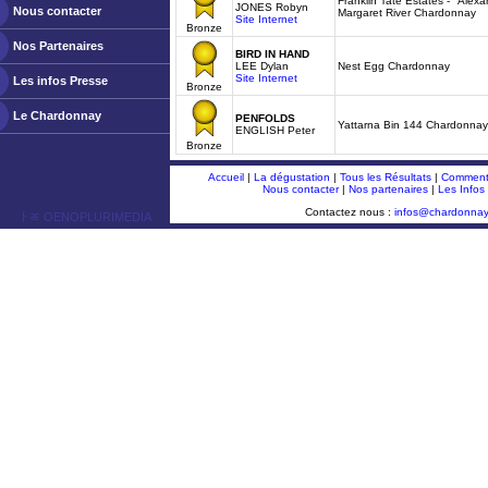
Franklin Tate Estates - "Alexa
JONES Robyn
Nous contacter
Margaret River Chardonnay
Site Internet
Bronze
Nos Partenaires
BIRD IN HAND
LEE Dylan
Nest Egg Chardonnay
Site Internet
Les infos Presse
Bronze
Le Chardonnay
PENFOLDS
Yattarna Bin 144 Chardonnay
ENGLISH Peter
Bronze
Accueil
|
La dégustation
|
Tous les Résultats
|
Comment 
Nous contacter
|
Nos partenaires
|
Les Infos
Contactez nous :
infos@chardonna
ￂﾮ OENOPLURIMEDIA