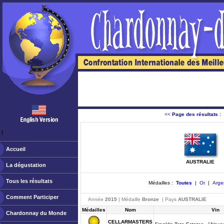
<<
Page des résultats :
ￂﾠ
Accueil
AUSTRALIE
La dégustation
Tous les résultats
Médailles :
Toutes
|
Or
|
Arge
Comment Participer
Année
2015
| Médaille
Bronze
| Pays
AUSTRALIE
Médailles
Nom
Vin
Chardonnay du Monde
CELLARMASTERS