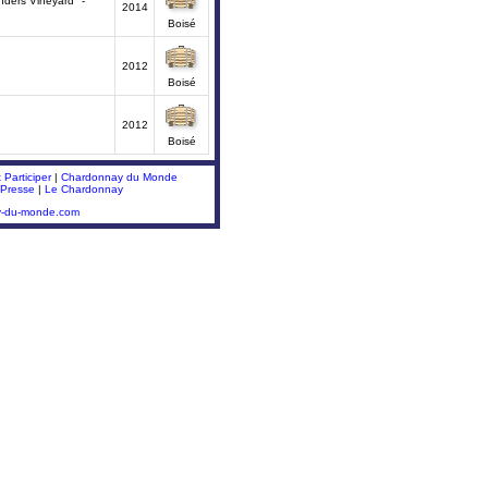
nders Vineyard" -
2014
Boisé
2012
Boisé
2012
Boisé
Participer
|
Chardonnay du Monde
 Presse
|
Le Chardonnay
y-du-monde.com