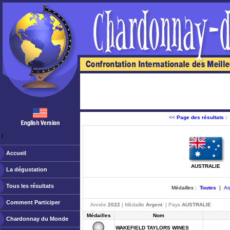
<<
Page des résultats :
ￂﾠ
Accueil
AUSTRALIE
La dégustation
Tous les résultats
Médailles :
Toutes
|
Ar
Comment Participer
Année
2022
| Médaille
Argent
| Pays
AUSTRALIE
Médailles
Nom
Chardonnay du Monde
WAKEFIELD TAYLORS WINES