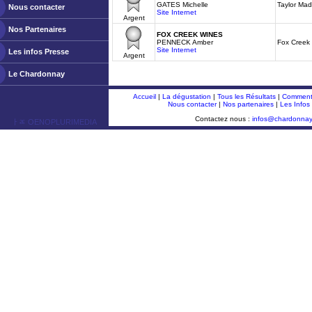
GATES Michelle
Taylor Ma
Nous contacter
Site Internet
Argent
Nos Partenaires
FOX CREEK WINES
PENNECK Amber
Fox Creek
Site Internet
Les infos Presse
Argent
Le Chardonnay
Accueil
|
La dégustation
|
Tous les Résultats
|
Comment 
Nous contacter
|
Nos partenaires
|
Les Infos
Contactez nous :
infos@chardonna
ￂﾮ OENOPLURIMEDIA