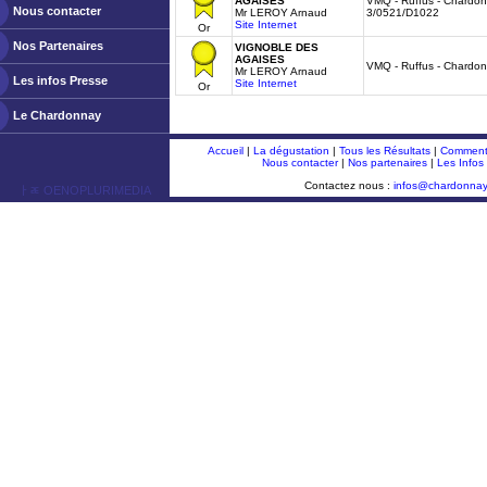
AGAISES
VMQ - Ruffus - Chardon
Nous contacter
Mr LEROY Arnaud
3/0521/D1022
Site Internet
Or
Nos Partenaires
VIGNOBLE DES
AGAISES
VMQ - Ruffus - Chardon
Mr LEROY Arnaud
Les infos Presse
Site Internet
Or
Le Chardonnay
Accueil
|
La dégustation
|
Tous les Résultats
|
Comment 
Nous contacter
|
Nos partenaires
|
Les Infos
Contactez nous :
infos@chardonna
ￂﾮ OENOPLURIMEDIA