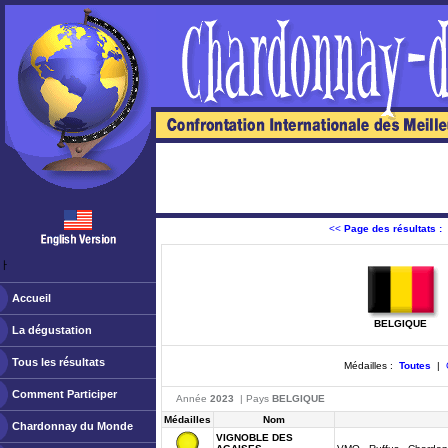
<<
Page des résultats :
ￂﾠ
Accueil
BELGIQUE
La dégustation
Tous les résultats
Médailles :
Toutes
|
Comment Participer
Année
2023
| Pays
BELGIQUE
Médailles
Nom
Chardonnay du Monde
VIGNOBLE DES