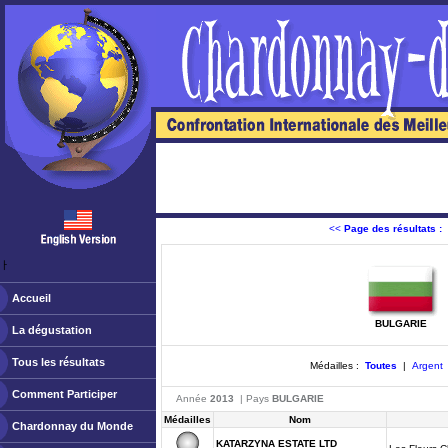
<<
Page des résultats :
ￂﾠ
Accueil
BULGARIE
La dégustation
Tous les résultats
Médailles :
Toutes
|
Argent
Comment Participer
Année
2013
| Pays
BULGARIE
Médailles
Nom
Chardonnay du Monde
KATARZYNA ESTATE LTD