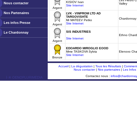
Les Fleurs 
KISIOV Ivan
Nous contacter
Valley
Site Internet
Argent
Nos Partenaires
LVK - VINPROM LTD AD
TARGOVISHTE
Chardonnay 
Mr MATEEV Petko
Les infos Presse
Site Internet
Argent
SIS INDUSTRIES
Le Chardonnay
Ethno Char
Site Internet
Argent
EDOARDO MIROGLIO EOOD
Mme TASKOVA Sylvia
Elenovo Ch
Site Internet
Bronze
Accueil
|
La dégustation
|
Tous les Résultats
|
Comment 
Nous contacter
|
Nos partenaires
|
Les Infos
Contactez nous :
infos@chardonna
ￂﾮ OENOPLURIMEDIA