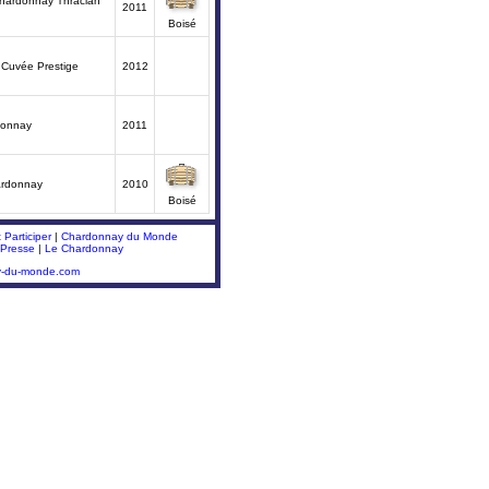
Chardonnay Thracian
2011
Boisé
Cuvée Prestige
2012
donnay
2011
ardonnay
2010
Boisé
Participer
|
Chardonnay du Monde
 Presse
|
Le Chardonnay
y-du-monde.com