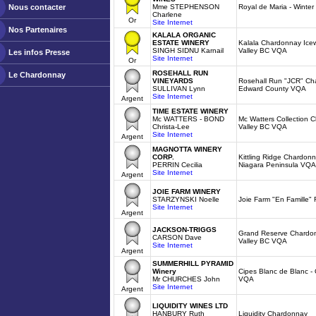
Nous contacter
Mme STEPHENSON
Royal de Maria - Winte
Charlene
Or
Site Internet
Nos Partenaires
KALALA ORGANIC
ESTATE WINERY
Kalala Chardonnay Ice
SINGH SIDNU Karnail
Valley BC VQA
Les infos Presse
Site Internet
Or
ROSEHALL RUN
Le Chardonnay
VINEYARDS
Rosehall Run "JCR" Cha
SULLIVAN Lynn
Edward County VQA
Site Internet
Argent
TIME ESTATE WINERY
Mc WATTERS - BOND
Mc Watters Collection
Christa-Lee
Valley BC VQA
Site Internet
Argent
MAGNOTTA WINERY
CORP.
Kittling Ridge Chardonn
PERRIN Cecilia
Niagara Peninsula VQA
Site Internet
Argent
JOIE FARM WINERY
STARZYNSKI Noelle
Joie Farm "En Famille"
Site Internet
Argent
JACKSON-TRIGGS
Grand Reserve Chardo
CARSON Dave
Valley BC VQA
Site Internet
Argent
SUMMERHILL PYRAMID
Winery
Cipes Blanc de Blanc -
Mr CHURCHES John
VQA
Site Internet
Argent
LIQUIDITY WINES LTD
HANBURY Ruth
Liquidity Chardonnay