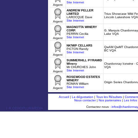
Site Internet
Argent
ANDREW PELLER
LIMITED
Trius Showcase Wild F
LAROCQUE Dave
Lincoln Lakeshore VQA
Site Internet
Argent
MAGNOTTA WINERY
CORP.
G. Marquis Chardonnay 
PERRIN Cecilia
Lake VQA
Site Internet
Argent
NK'MIP CELLARS
QwAM QwMT Chardonna
PICTON Randy
BC VQA
Site Internet
Argent
SUMMERHILL PYRAMID
Winery
Chardonnay Icewine - 
Mr CHURCHES John
VQA
Site Internet
Argent
ROSEWOOD ESTATES
WINERY
Origin Series Chardonn
ROMAN William
Site Internet
Argent
Accueil
|
La dégustation
|
Tous les Résultats
|
Comment 
Nous contacter
|
Nos partenaires
|
Les Infos
Contactez nous :
infos@chardonna
ￂﾮ OENOPLURIMEDIA