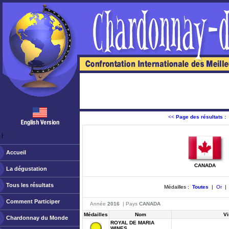
<<
Page des résultats :
ￂﾠ
Accueil
CANADA
La dégustation
Tous les résultats
Médailles :
Toutes
|
Or
Comment Participer
Année
2016
| Pays
CANADA
Médailles
Nom
Vi
Chardonnay du Monde
ROYAL DE MARIA
WINES