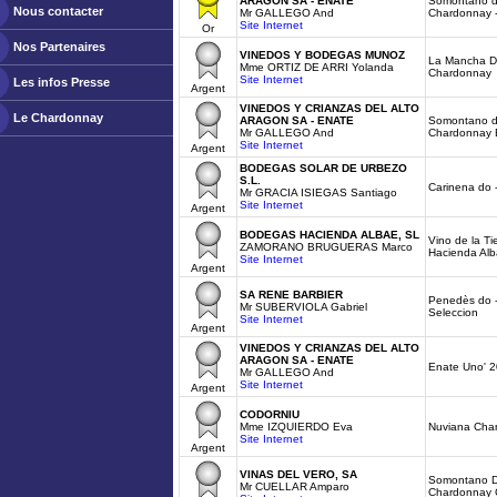
ARAGON SA - ENATE
Somontano d
Nous contacter
Mr GALLEGO And
Chardonnay 
Site Internet
Or
Nos Partenaires
VINEDOS Y BODEGAS MUNOZ
La Mancha D
Mme ORTIZ DE ARRI Yolanda
Chardonnay
Site Internet
Les infos Presse
Argent
VINEDOS Y CRIANZAS DEL ALTO
Le Chardonnay
ARAGON SA - ENATE
Somontano d
Mr GALLEGO And
Chardonnay 
Site Internet
Argent
BODEGAS SOLAR DE URBEZO
S.L.
Carinena do 
Mr GRACIA ISIEGAS Santiago
Site Internet
Argent
BODEGAS HACIENDA ALBAE, SL
Vino de la Tie
ZAMORANO BRUGUERAS Marco
Hacienda Al
Site Internet
Argent
SA RENE BARBIER
Penedès do -
Mr SUBERVIOLA Gabriel
Seleccion
Site Internet
Argent
VINEDOS Y CRIANZAS DEL ALTO
ARAGON SA - ENATE
Enate Uno' 
Mr GALLEGO And
Site Internet
Argent
CODORNIU
Mme IZQUIERDO Eva
Nuviana Cha
Site Internet
Argent
VINAS DEL VERO, SA
Somontano Do
Mr CUELLAR Amparo
Chardonnay 