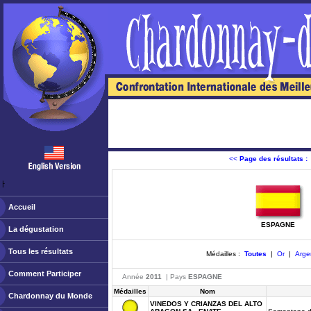
<<
Page des résultats :
ￂﾠ
Accueil
ESPAGNE
La dégustation
Tous les résultats
Médailles :
Toutes
|
Or
|
Arge
Comment Participer
Année
2011
| Pays
ESPAGNE
Médailles
Nom
Chardonnay du Monde
VINEDOS Y CRIANZAS DEL ALTO