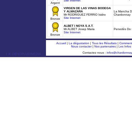
Site Internet
Argent
VIRGEN DE LAS VINAS BODEGA
Y ALMAZARA
La Mancha DO
Mr RODRIGUEZ FERRIO Isidro
Chardonnay
Site Internet
Bronze
ALBET I NOYA S.A.T.
Mr ALBET Josep Maria
Penedès Do C
Site Internet
Bronze
Accueil
|
La dégustation
|
Tous les Résultats
|
Comment 
Nous contacter
|
Nos partenaires
|
Les Infos
Contactez nous :
infos@chardonna
ￂﾮ OENOPLURIMEDIA