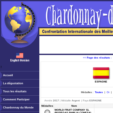
<<
Page des résultats :
ￂﾠ
Accueil
ESPAGNE
La dégustation
Tous les résultats
Médailles :
Toutes
|
Or
Comment Participer
Année
2017
| Médaille
Argent
| Pays
ESPAGNE
Médailles
Nom
Chardonnay du Monde
WORLD FRUIT COMPANY SL
(BODEGAS FAMILIA CONESA)