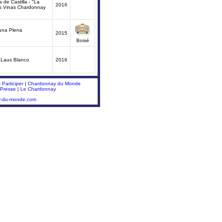
a de Castilla - "La
2016
as Vinas Chardonnay
una Plena
2015
Boisé
Laus Blanco
2016
Participer
|
Chardonnay du Monde
 Presse
|
Le Chardonnay
y-du-monde.com