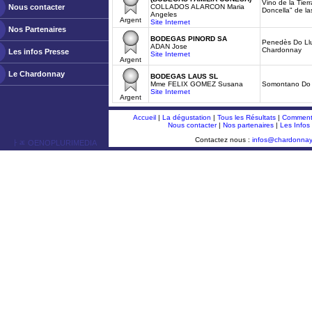
Vino de la Tierr
Nous contacter
COLLADOS ALARCON Maria
Doncella" de l
Angeles
Argent
Site Internet
Nos Partenaires
BODEGAS PINORD SA
Penedès Do Ll
ADAN Jose
Chardonnay
Les infos Presse
Site Internet
Argent
Le Chardonnay
BODEGAS LAUS SL
Mme FELIX GOMEZ Susana
Somontano Do 
Site Internet
Argent
Accueil
|
La dégustation
|
Tous les Résultats
|
Comment 
Nous contacter
|
Nos partenaires
|
Les Infos
Contactez nous :
infos@chardonna
ￂﾮ OENOPLURIMEDIA