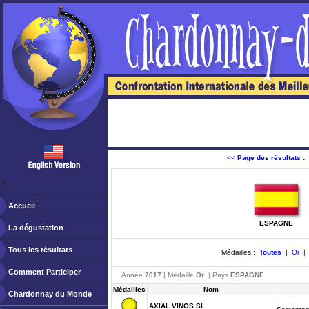
<<
Page des résultats :
ￂﾠ
Accueil
ESPAGNE
La dégustation
Tous les résultats
Médailles :
Toutes
|
Or
Comment Participer
Année
2017
| Médaille
Or
| Pays
ESPAGNE
Médailles
Nom
Chardonnay du Monde
AXIAL VINOS SL