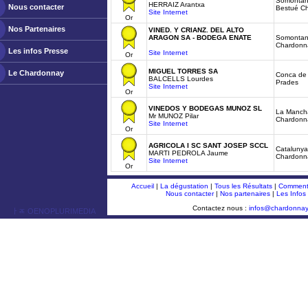
Somontan
HERRAIZ Arantxa
Nous contacter
Bestué C
Site Internet
Or
Nos Partenaires
VINED. Y CRIANZ. DEL ALTO
ARAGON SA - BODEGA ENATE
Somontan
Chardonn
Les infos Presse
Site Internet
Or
MIGUEL TORRES SA
Le Chardonnay
Conca de 
BALCELLS Lourdes
Prades
Site Internet
Or
VINEDOS Y BODEGAS MUNOZ SL
La Manch
Mr MUNOZ Pilar
Chardonn
Site Internet
Or
AGRICOLA I SC SANT JOSEP SCCL
Catalunya
MARTI PEDROLA Jaume
Chardonn
Site Internet
Or
Accueil
|
La dégustation
|
Tous les Résultats
|
Comment 
Nous contacter
|
Nos partenaires
|
Les Infos
Contactez nous :
infos@chardonna
ￂﾮ OENOPLURIMEDIA