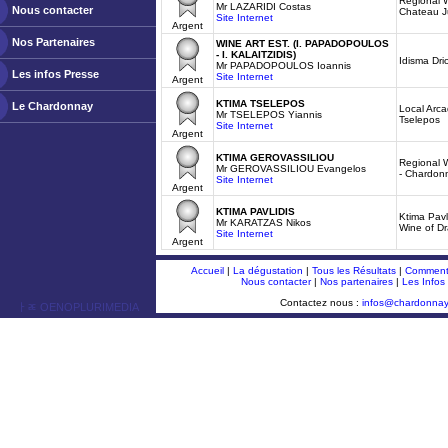
Regional 
Mr LAZARIDI Costas
Nous contacter
Chateau J
Site Internet
Argent
Nos Partenaires
WINE ART EST. (I. PAPADOPOULOS
- I. KALAITZIDIS)
Idisma Dr
Mr PAPADOPOULOS Ioannis
Les infos Presse
Site Internet
Argent
KTIMA TSELEPOS
Le Chardonnay
Local Arc
Mr TSELEPOS Yiannis
Tselepos
Site Internet
Argent
KTIMA GEROVASSILIOU
Regional 
Mr GEROVASSILIOU Evangelos
- Chardon
Site Internet
Argent
KTIMA PAVLIDIS
Ktima Pavl
Mr KARATZAS Nikos
Wine of D
Site Internet
Argent
Accueil
|
La dégustation
|
Tous les Résultats
|
Comment 
Nous contacter
|
Nos partenaires
|
Les Infos
Contactez nous :
infos@chardonna
ￂﾮ OENOPLURIMEDIA