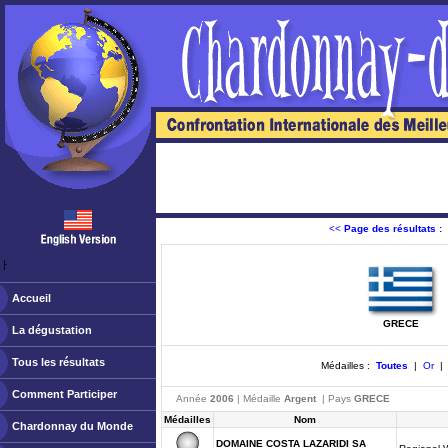
<<
Page des résultats :
ￂﾠ
Accueil
GRECE
La dégustation
Tous les résultats
Médailles :
Toutes
|
Or
Comment Participer
Année
2006
| Médaille
Argent
| Pays
GRECE
Médailles
Nom
Chardonnay du Monde
DOMAINE COSTA LAZARIDI SA