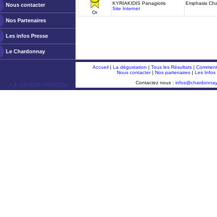
KYRIAKIDIS Panagiotis
Emphasis Ch
Nous contacter
Site Internet
Or
Nos Partenaires
Les infos Presse
Le Chardonnay
Accueil
|
La dégustation
|
Tous les Résultats
|
Comment 
Nous contacter
|
Nos partenaires
|
Les Infos
Contactez nous :
infos@chardonna
ￂﾮ OENOPLURIMEDIA