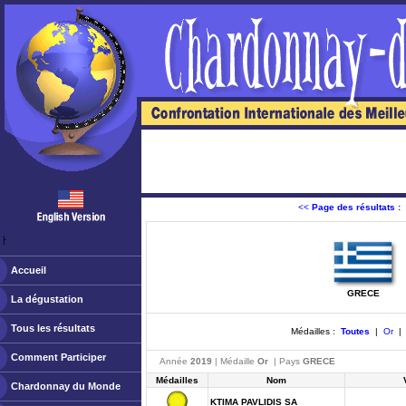
<<
Page des résultats :
ￂﾠ
Accueil
GRECE
La dégustation
Tous les résultats
Médailles :
Toutes
|
Or
Comment Participer
Année
2019
| Médaille
Or
| Pays
GRECE
Médailles
Nom
Chardonnay du Monde
KTIMA PAVLIDIS SA